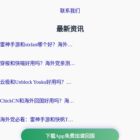
联系我们
最新资讯
雷神手游和sixfast哪个好？海外党亲测3款回国加速器，教你选对不踩坑
穿梭和快喵好用吗？海外党亲测：小众加速器对比+番茄加速器深度体验
云极和Unblock Youku好用吗？海外党亲测+2026回国加速器避坑指南
ChickCN和海外回国好用吗？海外党2026亲测：从手游到影音，选对加速器的3个关键
海外党必看：雷神手游和快帆TV版好用吗？3步选对回国加速器不踩坑
下载App免费加速回国