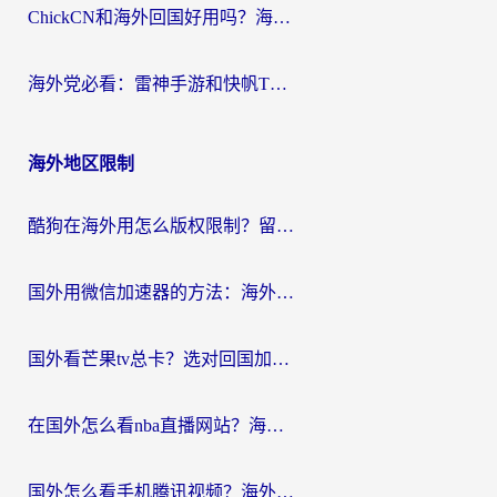
ChickCN和海外回国好用吗？海外党2026亲测：从手游到影音，选对加速器的3个关键
海外党必看：雷神手游和快帆TV版好用吗？3步选对回国加速器不踩坑
海外地区限制
酷狗在海外用怎么版权限制？留学生亲测：3步解决听国内音乐难题
国外用微信加速器的方法：海外党无缝连接国内生活的实用指南
国外看芒果tv总卡？选对回国加速器，轻松追《浪姐》不费劲
在国外怎么看nba直播网站？海外党专属体育观赛指南，告别地区限制！
国外怎么看手机腾讯视频？海外党亲测有效的追剧加速器选择指南