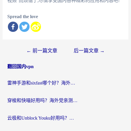
视频"而烦恼了,尽情享受国内各种精彩的应用和内容吧!
Spread the love
文
←
前一篇文章
后一篇文章
→
章
翻回国内vpn
导
航
雷神手游和sixfast哪个好？海外党亲测3款回国加速器，教你选对不踩坑
穿梭和快喵好用吗？海外党亲测：小众加速器对比+番茄加速器深度体验
云极和Unblock Youku好用吗？海外党亲测+2026回国加速器避坑指南