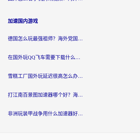
加速国内游戏
德国怎么玩最强祖师？海外党国服游戏加速器选择全攻略（附宝可梦Online实测）
在国外玩QQ飞车需要下载什么加速器呢？海外党亲测有效的国服游戏加速指南
雪糕工厂国外玩延迟很高怎么办？海外玩家国服游戏加速终极攻略（附实测推荐）
打江南百景图加速器哪个好？海外党踩坑N次后，终于找到不卡的秘诀
非洲玩装甲战争用什么加速器好？海外党亲测有效的国服游戏加速方案