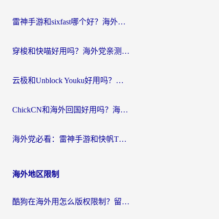
航
雷神手游和sixfast哪个好？海外党亲测3款回国加速器，教你选对不踩坑
穿梭和快喵好用吗？海外党亲测：小众加速器对比+番茄加速器深度体验
云极和Unblock Youku好用吗？海外党亲测+2026回国加速器避坑指南
ChickCN和海外回国好用吗？海外党2026亲测：从手游到影音，选对加速器的3个关键
海外党必看：雷神手游和快帆TV版好用吗？3步选对回国加速器不踩坑
海外地区限制
酷狗在海外用怎么版权限制？留学生亲测：3步解决听国内音乐难题