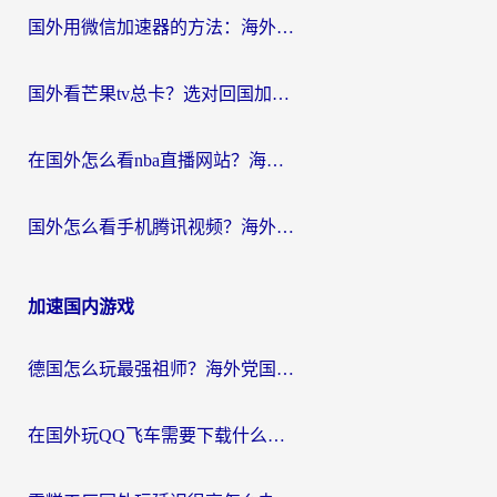
国外用微信加速器的方法：海外党无缝连接国内生活的实用指南
国外看芒果tv总卡？选对回国加速器，轻松追《浪姐》不费劲
在国外怎么看nba直播网站？海外党专属体育观赛指南，告别地区限制！
国外怎么看手机腾讯视频？海外党亲测有效的追剧加速器选择指南
加速国内游戏
德国怎么玩最强祖师？海外党国服游戏加速器选择全攻略（附宝可梦Online实测）
在国外玩QQ飞车需要下载什么加速器呢？海外党亲测有效的国服游戏加速指南