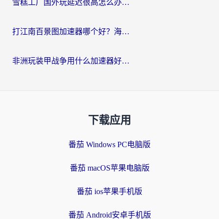
雪糕工厂国外玩延迟很高怎么办？海外玩家国服游戏加速终极攻略（附实测推荐）
打江南百景图加速器哪个好？海外党踩坑N次后，终于找到不卡的秘诀
非洲玩装甲战争用什么加速器好？海外党亲测有效的国服游戏加速方案
下载应用
番茄 Windows PC电脑版
番茄 macOS苹果电脑版
番茄 ios苹果手机版
番茄 Android安卓手机版