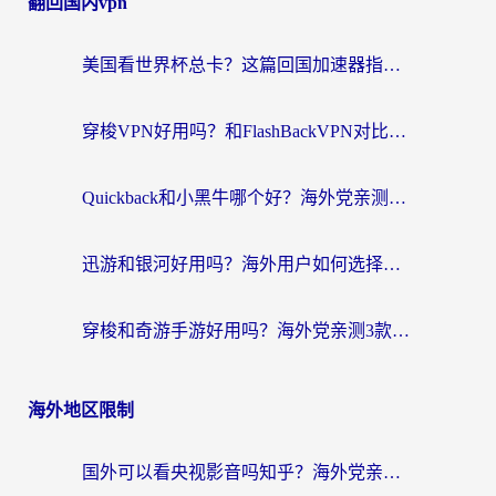
翻回国内vpn
美国看世界杯总卡？这篇回国加速器指南帮你无缝刷国内资源（附苹果手机VPN设置步骤）
穿梭VPN好用吗？和FlashBackVPN对比哪个回国效果更好？
Quickback和小黑牛哪个好？海外党亲测指南，选对回国加速器秒回国内
迅游和银河好用吗？海外用户如何选择回国加速器实现无缝访问国内资源
穿梭和奇游手游好用吗？海外党亲测3款回国加速器，附蜜蜂加速器七天试用攻略
海外地区限制
国外可以看央视影音吗知乎？海外党亲测有效的回国加速方案