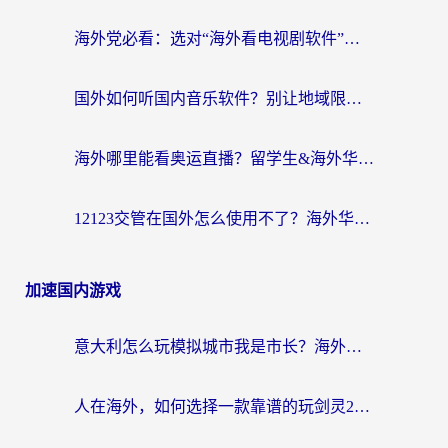
海外党必看：选对“海外看电视剧软件”，再也不用愁国内剧刷不了
国外如何听国内音乐软件？别让地域限制，断了你的中文歌单
海外哪里能看奥运直播？留学生&海外华人必看的体育赛事观赛终极指南
12123交管在国外怎么使用不了？海外华人必看的无缝访问国内资源指南
加速国内游戏
意大利怎么玩模拟城市我是市长？海外党国服游戏加速终极攻略（附三国3量子特攻解决办法）
人在海外，如何选择一款靠谱的玩剑灵2加速器？