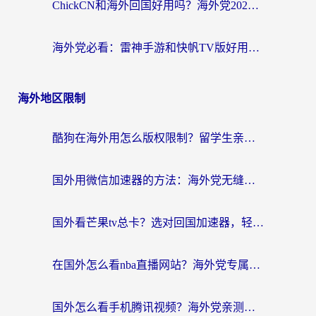
ChickCN和海外回国好用吗？海外党2026亲测：从手游到影音，选对加速器的3个关键
海外党必看：雷神手游和快帆TV版好用吗？3步选对回国加速器不踩坑
海外地区限制
酷狗在海外用怎么版权限制？留学生亲测：3步解决听国内音乐难题
国外用微信加速器的方法：海外党无缝连接国内生活的实用指南
国外看芒果tv总卡？选对回国加速器，轻松追《浪姐》不费劲
在国外怎么看nba直播网站？海外党专属体育观赛指南，告别地区限制！
国外怎么看手机腾讯视频？海外党亲测有效的追剧加速器选择指南