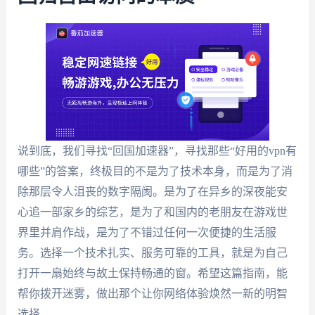
说到底，我们寻找“回国加速器”，寻找那些“好用的vpn有
哪些”的答案，终极目的不是为了技术本身，而是为了消
除那层令人沮丧的数字隔阂。是为了在异乡的深夜能安
心追一部家乡的综艺，是为了和国内的老朋友在游戏世
界里并肩作战，是为了不错过任何一次便捷的生活服
务。选择一个技术扎实、服务可靠的工具，就是为自己
打开一扇始终与故土保持畅通的窗。希望这篇指南，能
帮你拨开迷雾，做出那个让你网络体验焕然一新的明智
选择。