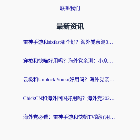
联系我们
最新资讯
雷神手游和sixfast哪个好？海外党亲测3款回国加速器，教你选对不踩坑
穿梭和快喵好用吗？海外党亲测：小众加速器对比+番茄加速器深度体验
云极和Unblock Youku好用吗？海外党亲测+2026回国加速器避坑指南
ChickCN和海外回国好用吗？海外党2026亲测：从手游到影音，选对加速器的3个关键
海外党必看：雷神手游和快帆TV版好用吗？3步选对回国加速器不踩坑