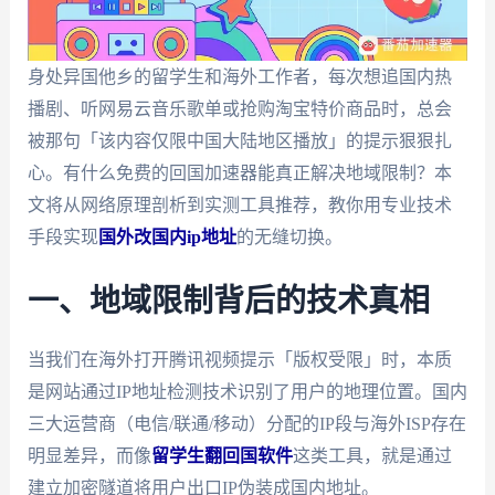
身处异国他乡的留学生和海外工作者，每次想追国内热
播剧、听网易云音乐歌单或抢购淘宝特价商品时，总会
被那句「该内容仅限中国大陆地区播放」的提示狠狠扎
心。有什么免费的回国加速器能真正解决地域限制？本
文将从网络原理剖析到实测工具推荐，教你用专业技术
手段实现
国外改国内ip地址
的无缝切换。
一、地域限制背后的技术真相
当我们在海外打开腾讯视频提示「版权受限」时，本质
是网站通过IP地址检测技术识别了用户的地理位置。国内
三大运营商（电信/联通/移动）分配的IP段与海外ISP存在
明显差异，而像
留学生翻回国软件
这类工具，就是通过
建立加密隧道将用户出口IP伪装成国内地址。