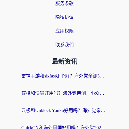
服务条款
隐私协议
应用权限
联系我们
最新资讯
雷神手游和sixfast哪个好？海外党亲测3款回国加速器，教你选对不踩坑
穿梭和快喵好用吗？海外党亲测：小众加速器对比+番茄加速器深度体验
云极和Unblock Youku好用吗？海外党亲测+2026回国加速器避坑指南
ChickCN和海外回国好用吗？海外党2026亲测：从手游到影音，选对加速器的3个关键