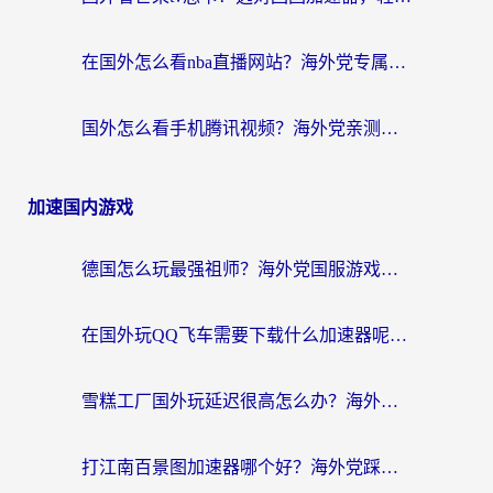
在国外怎么看nba直播网站？海外党专属体育观赛指南，告别地区限制！
国外怎么看手机腾讯视频？海外党亲测有效的追剧加速器选择指南
加速国内游戏
德国怎么玩最强祖师？海外党国服游戏加速器选择全攻略（附宝可梦Online实测）
在国外玩QQ飞车需要下载什么加速器呢？海外党亲测有效的国服游戏加速指南
雪糕工厂国外玩延迟很高怎么办？海外玩家国服游戏加速终极攻略（附实测推荐）
打江南百景图加速器哪个好？海外党踩坑N次后，终于找到不卡的秘诀