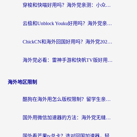
穿梭和快喵好用吗？海外党亲测：小众加速器对比+番茄加速器深度体验
云极和Unblock Youku好用吗？海外党亲测+2026回国加速器避坑指南
ChickCN和海外回国好用吗？海外党2026亲测：从手游到影音，选对加速器的3个关键
海外党必看：雷神手游和快帆TV版好用吗？3步选对回国加速器不踩坑
海外地区限制
酷狗在海外用怎么版权限制？留学生亲测：3步解决听国内音乐难题
国外用微信加速器的方法：海外党无缝连接国内生活的实用指南
国外看芒果tv总卡？选对回国加速器，轻松追《浪姐》不费劲