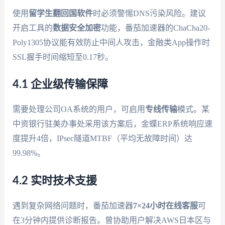
使用
留学生翻回国软件
时必须警惕DNS污染风险。建议
开启工具的
数据安全加密
功能，番茄加速器的ChaCha20-
Poly1305协议能有效防止中间人攻击，金融类App操作时
SSL握手时间缩短至0.17秒。
4.1 企业级传输保障
需要处理公司OA系统的用户，可启用
专线传输
模式。某
中资银行驻美办事处采用该方案后，金蝶ERP系统响应速
度提升4倍，IPsec隧道MTBF（平均无故障时间）达
99.98%。
4.2 实时技术支援
遇到复杂网络问题时，番茄加速器
7×24小时在线客服
可
在3分钟内提供诊断报告。曾协助用户解决AWS日本区与