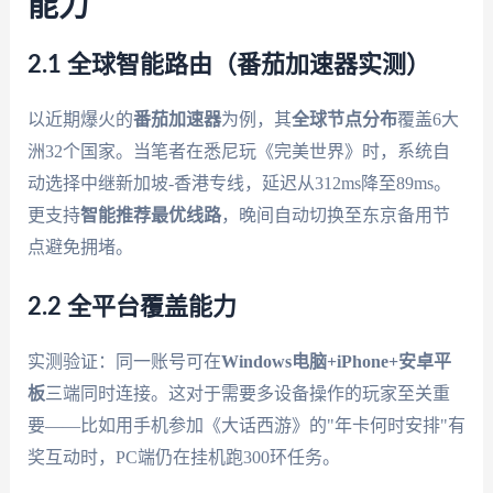
能力
2.1 全球智能路由（番茄加速器实测）
以近期爆火的
番茄加速器
为例，其
全球节点分布
覆盖6大
洲32个国家。当笔者在悉尼玩《完美世界》时，系统自
动选择中继新加坡-香港专线，延迟从312ms降至89ms。
更支持
智能推荐最优线路
，晚间自动切换至东京备用节
点避免拥堵。
2.2 全平台覆盖能力
实测验证：同一账号可在
Windows电脑+iPhone+安卓平
板
三端同时连接。这对于需要多设备操作的玩家至关重
要——比如用手机参加《大话西游》的"年卡何时安排"有
奖互动时，PC端仍在挂机跑300环任务。