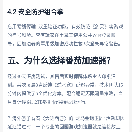
4.2 安全防护组合拳
启用
专线传输
+双重验证功能，有效防范《剑灵》等游戏
的盗号风险。曾有玩家在土耳其使用公共WiFi登录账
号，因加速器的
军用级加密
成功拦截3次登录异常警告。
五、为什么选择番茄加速器？
经过30天深度测试，其
售后实时保障
体系令人印象深
刻。某次凌晨3点反馈《逆水寒》延迟异常，技术团队15
分钟内提供了5个优化方案。配合
稳定无限流量
策略，当
月累计传输1.2TB数据仍保持满速运行。
当海外游子看着《大话西游》的"龙马金镶玉雕"活动却因
延迟错过时，一个专业的
回国游戏加速器
就是连接故土