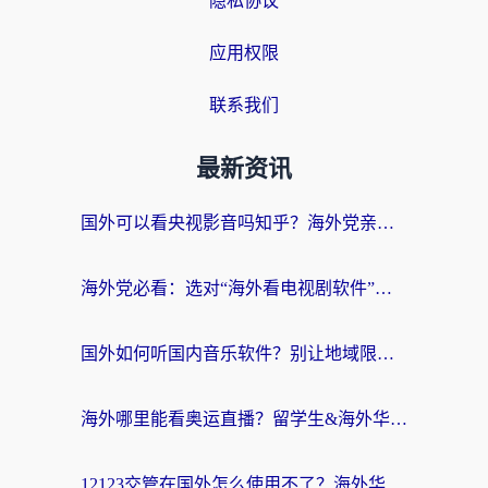
隐私协议
应用权限
联系我们
最新资讯
国外可以看央视影音吗知乎？海外党亲测有效的回国加速方案
海外党必看：选对“海外看电视剧软件”，再也不用愁国内剧刷不了
国外如何听国内音乐软件？别让地域限制，断了你的中文歌单
海外哪里能看奥运直播？留学生&海外华人必看的体育赛事观赛终极指南
12123交管在国外怎么使用不了？海外华人必看的无缝访问国内资源指南