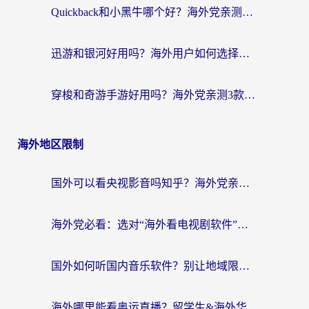
Quickback和小黑牛哪个好？海外党亲测指南，选对回国加速器秒回国内
迅游和银河好用吗？海外用户如何选择回国加速器实现无缝访问国内资源
穿梭和奇游手游好用吗？海外党亲测3款回国加速器，附蜜蜂加速器七天试用攻略
海外地区限制
国外可以看央视影音吗知乎？海外党亲测有效的回国加速方案
海外党必看：选对“海外看电视剧软件”，再也不用愁国内剧刷不了
国外如何听国内音乐软件？别让地域限制，断了你的中文歌单
海外哪里能看奥运直播？留学生&海外华人必看的体育赛事观赛终极指南