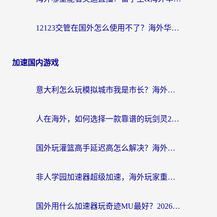
12123交管在国外怎么使用不了？海外华人必看的无缝访问国内资源指南
加速国内游戏
意大利怎么玩模拟城市我是市长？海外党国服游戏加速终极攻略（附三国3量子特攻解决办法）
人在海外，如何选择一款靠谱的玩剑灵2加速器？
国外玩灌篮高手延迟高怎么解决？海外玩家国服游戏加速终极指南
非人学园加速器超级加速，海外玩家重返国服的通行证
国外用什么加速器玩奇迹MU最好？2026海外玩家国服游戏加速全攻略