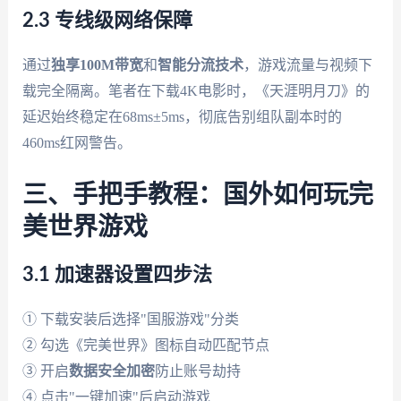
2.3 专线级网络保障
通过
独享100M带宽
和
智能分流技术
，游戏流量与视频下
载完全隔离。笔者在下载4K电影时，《天涯明月刀》的
延迟始终稳定在68ms±5ms，彻底告别组队副本时的
460ms红网警告。
三、手把手教程：国外如何玩完
美世界游戏
3.1 加速器设置四步法
① 下载安装后选择"国服游戏"分类
② 勾选《完美世界》图标自动匹配节点
③ 开启
数据安全加密
防止账号劫持
④ 点击"一键加速"后启动游戏