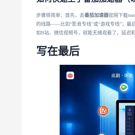
步骤很简单：首先，去
番茄加速器
官网下载m
的线路——比如“影音专线”或“游戏专线”；最
如B站、微信视频号，就能无缝观看了，延迟
写在最后