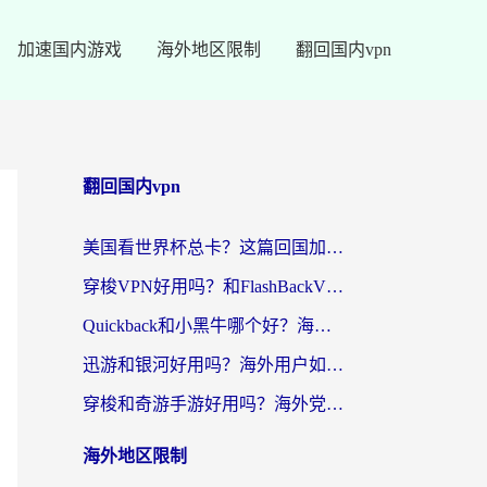
加速国内游戏
海外地区限制
翻回国内vpn
翻回国内vpn
美国看世界杯总卡？这篇回国加速器指南帮你无缝刷国内资源（附苹果手机VPN设置步骤）
穿梭VPN好用吗？和FlashBackVPN对比哪个回国效果更好？
Quickback和小黑牛哪个好？海外党亲测指南，选对回国加速器秒回国内
迅游和银河好用吗？海外用户如何选择回国加速器实现无缝访问国内资源
穿梭和奇游手游好用吗？海外党亲测3款回国加速器，附蜜蜂加速器七天试用攻略
海外地区限制