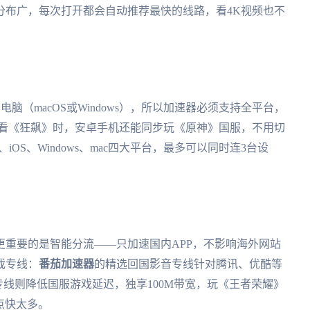
分布广，每次打开都会自动推荐最快的线路，看4K视频也不
脑（macOS或Windows），所以加速器必须支持全平台，
OS看《狂飙》时，安卓手机还能同步玩《原神》国服，不用切
id、iOS、Windows、mac四大平台，最多可以同时连3台设
重要的是智能分流——只加速国内APP，不影响海外网站
戏专线：
番茄加速器
的精选回国影音专线针对腾讯、优酷等
专线则降低国服游戏延迟，独享100M带宽，玩《王者荣耀》
节点快太多。