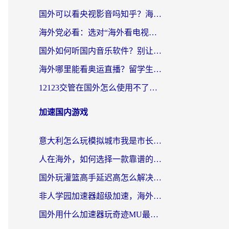
国外可以看央视影音吗知乎？海外党亲测有效的回国加速方案
海外党必看：选对“海外看电视剧软件”，再也不用愁国内剧刷不了
国外如何听国内音乐软件？别让地域限制，断了你的中文歌单
海外哪里能看奥运直播？留学生&海外华人必看的体育赛事观赛终极指南
12123交管在国外怎么使用不了？海外华人必看的无缝访问国内资源指南
加速国内游戏
意大利怎么玩模拟城市我是市长？海外党国服游戏加速终极攻略（附三国3量子特攻解决办法）
人在海外，如何选择一款靠谱的玩剑灵2加速器？
国外玩灌篮高手延迟高怎么解决？海外玩家国服游戏加速终极指南
非人学园加速器超级加速，海外玩家重返国服的通行证
国外用什么加速器玩奇迹MU最好？2026海外玩家国服游戏加速全攻略