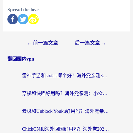
Spread the love
←
前一篇文章
后一篇文章
→
翻回国内vpn
雷神手游和sixfast哪个好？海外党亲测3款回国加速器，教你选对不踩坑
穿梭和快喵好用吗？海外党亲测：小众加速器对比+番茄加速器深度体验
云极和Unblock Youku好用吗？海外党亲测+2026回国加速器避坑指南
ChickCN和海外回国好用吗？海外党2026亲测：从手游到影音，选对加速器的3个关键