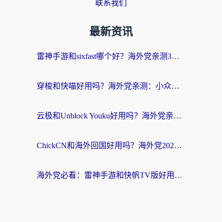
联系我们
最新资讯
雷神手游和sixfast哪个好？海外党亲测3款回国加速器，教你选对不踩坑
穿梭和快喵好用吗？海外党亲测：小众加速器对比+番茄加速器深度体验
云极和Unblock Youku好用吗？海外党亲测+2026回国加速器避坑指南
ChickCN和海外回国好用吗？海外党2026亲测：从手游到影音，选对加速器的3个关键
海外党必看：雷神手游和快帆TV版好用吗？3步选对回国加速器不踩坑