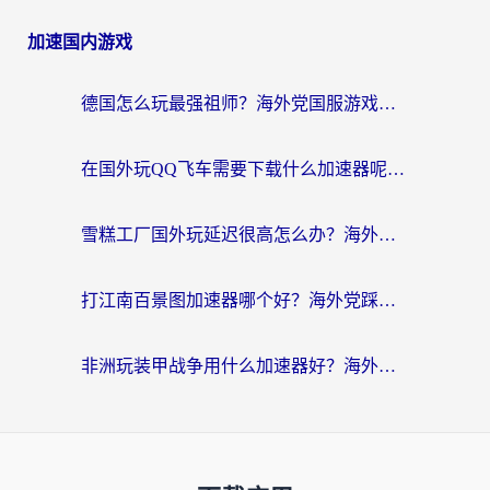
加速国内游戏
德国怎么玩最强祖师？海外党国服游戏加速器选择全攻略（附宝可梦Online实测）
在国外玩QQ飞车需要下载什么加速器呢？海外党亲测有效的国服游戏加速指南
雪糕工厂国外玩延迟很高怎么办？海外玩家国服游戏加速终极攻略（附实测推荐）
打江南百景图加速器哪个好？海外党踩坑N次后，终于找到不卡的秘诀
非洲玩装甲战争用什么加速器好？海外党亲测有效的国服游戏加速方案