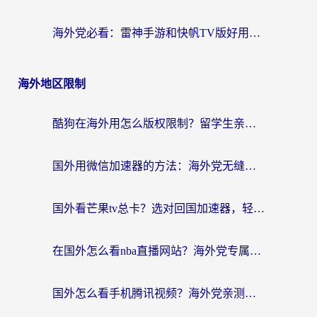
海外党必看：雷神手游和快帆TV版好用吗？3步选对回国加速器不踩坑
海外地区限制
酷狗在海外用怎么版权限制？留学生亲测：3步解决听国内音乐难题
国外用微信加速器的方法：海外党无缝连接国内生活的实用指南
国外看芒果tv总卡？选对回国加速器，轻松追《浪姐》不费劲
在国外怎么看nba直播网站？海外党专属体育观赛指南，告别地区限制！
国外怎么看手机腾讯视频？海外党亲测有效的追剧加速器选择指南