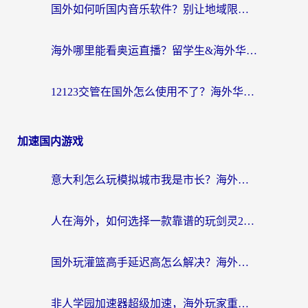
国外如何听国内音乐软件？别让地域限制，断了你的中文歌单
海外哪里能看奥运直播？留学生&海外华人必看的体育赛事观赛终极指南
12123交管在国外怎么使用不了？海外华人必看的无缝访问国内资源指南
加速国内游戏
意大利怎么玩模拟城市我是市长？海外党国服游戏加速终极攻略（附三国3量子特攻解决办法）
人在海外，如何选择一款靠谱的玩剑灵2加速器？
国外玩灌篮高手延迟高怎么解决？海外玩家国服游戏加速终极指南
非人学园加速器超级加速，海外玩家重返国服的通行证