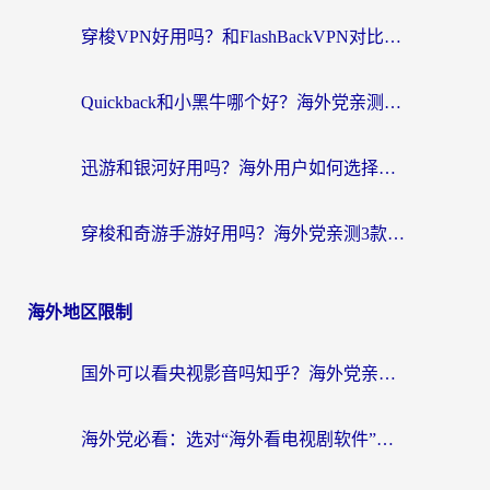
穿梭VPN好用吗？和FlashBackVPN对比哪个回国效果更好？
Quickback和小黑牛哪个好？海外党亲测指南，选对回国加速器秒回国内
迅游和银河好用吗？海外用户如何选择回国加速器实现无缝访问国内资源
穿梭和奇游手游好用吗？海外党亲测3款回国加速器，附蜜蜂加速器七天试用攻略
海外地区限制
国外可以看央视影音吗知乎？海外党亲测有效的回国加速方案
海外党必看：选对“海外看电视剧软件”，再也不用愁国内剧刷不了