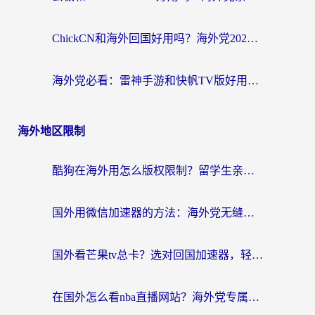
ChickCN和海外回国好用吗？海外党2026亲测：从手游到影音，选对加速器的3个关键
海外党必看：雷神手游和快帆TV版好用吗？3步选对回国加速器不踩坑
海外地区限制
酷狗在海外用怎么版权限制？留学生亲测：3步解决听国内音乐难题
国外用微信加速器的方法：海外党无缝连接国内生活的实用指南
国外看芒果tv总卡？选对回国加速器，轻松追《浪姐》不费劲
在国外怎么看nba直播网站？海外党专属体育观赛指南，告别地区限制！