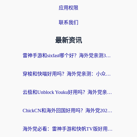
应用权限
联系我们
最新资讯
雷神手游和sixfast哪个好？海外党亲测3款回国加速器，教你选对不踩坑
穿梭和快喵好用吗？海外党亲测：小众加速器对比+番茄加速器深度体验
云极和Unblock Youku好用吗？海外党亲测+2026回国加速器避坑指南
ChickCN和海外回国好用吗？海外党2026亲测：从手游到影音，选对加速器的3个关键
海外党必看：雷神手游和快帆TV版好用吗？3步选对回国加速器不踩坑