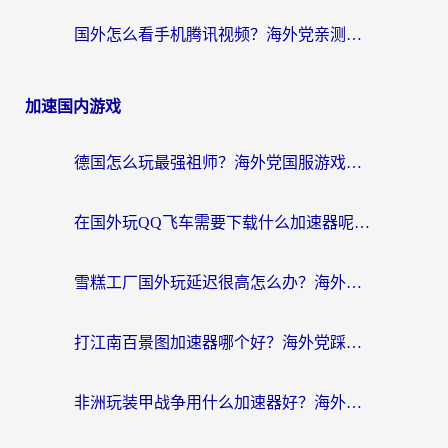
国外怎么看手机腾讯视频？海外党亲测有效的追剧加速器选择指南
加速国内游戏
德国怎么玩最强祖师？海外党国服游戏加速器选择全攻略（附宝可梦Online实测）
在国外玩QQ飞车需要下载什么加速器呢？海外党亲测有效的国服游戏加速指南
雪糕工厂国外玩延迟很高怎么办？海外玩家国服游戏加速终极攻略（附实测推荐）
打江南百景图加速器哪个好？海外党踩坑N次后，终于找到不卡的秘诀
非洲玩装甲战争用什么加速器好？海外党亲测有效的国服游戏加速方案