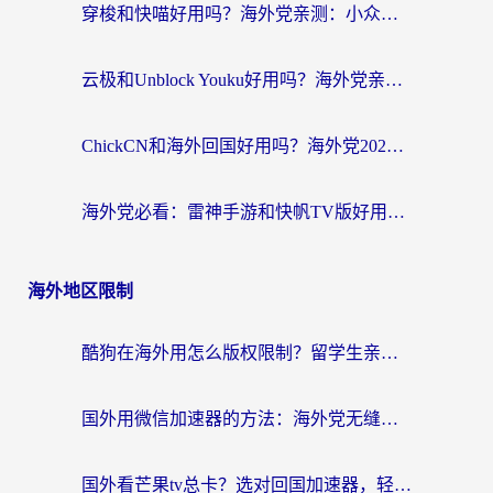
穿梭和快喵好用吗？海外党亲测：小众加速器对比+番茄加速器深度体验
云极和Unblock Youku好用吗？海外党亲测+2026回国加速器避坑指南
ChickCN和海外回国好用吗？海外党2026亲测：从手游到影音，选对加速器的3个关键
海外党必看：雷神手游和快帆TV版好用吗？3步选对回国加速器不踩坑
海外地区限制
酷狗在海外用怎么版权限制？留学生亲测：3步解决听国内音乐难题
国外用微信加速器的方法：海外党无缝连接国内生活的实用指南
国外看芒果tv总卡？选对回国加速器，轻松追《浪姐》不费劲