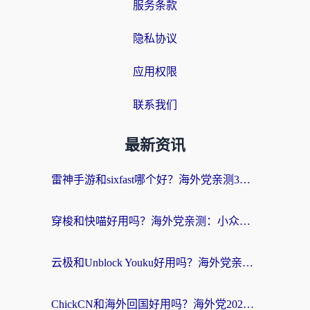
服务条款
隐私协议
应用权限
联系我们
最新资讯
雷神手游和sixfast哪个好？海外党亲测3款回国加速器，教你选对不踩坑
穿梭和快喵好用吗？海外党亲测：小众加速器对比+番茄加速器深度体验
云极和Unblock Youku好用吗？海外党亲测+2026回国加速器避坑指南
ChickCN和海外回国好用吗？海外党2026亲测：从手游到影音，选对加速器的3个关键