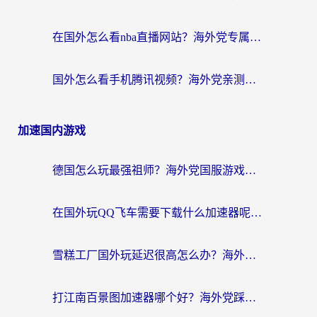
在国外怎么看nba直播网站？海外党专属体育观赛指南，告别地区限制！
国外怎么看手机腾讯视频？海外党亲测有效的追剧加速器选择指南
加速国内游戏
德国怎么玩最强祖师？海外党国服游戏加速器选择全攻略（附宝可梦Online实测）
在国外玩QQ飞车需要下载什么加速器呢？海外党亲测有效的国服游戏加速指南
雪糕工厂国外玩延迟很高怎么办？海外玩家国服游戏加速终极攻略（附实测推荐）
打江南百景图加速器哪个好？海外党踩坑N次后，终于找到不卡的秘诀