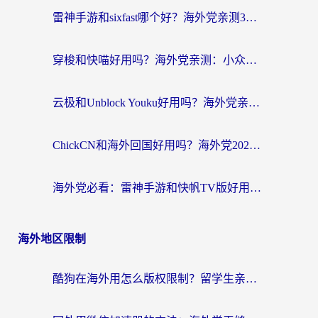
雷神手游和sixfast哪个好？海外党亲测3款回国加速器，教你选对不踩坑
穿梭和快喵好用吗？海外党亲测：小众加速器对比+番茄加速器深度体验
云极和Unblock Youku好用吗？海外党亲测+2026回国加速器避坑指南
ChickCN和海外回国好用吗？海外党2026亲测：从手游到影音，选对加速器的3个关键
海外党必看：雷神手游和快帆TV版好用吗？3步选对回国加速器不踩坑
海外地区限制
酷狗在海外用怎么版权限制？留学生亲测：3步解决听国内音乐难题