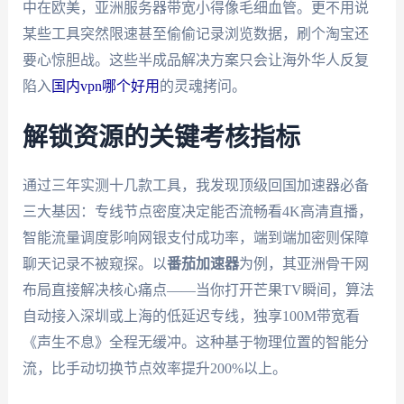
中在欧美，亚洲服务器带宽小得像毛细血管。更不用说
某些工具突然限速甚至偷偷记录浏览数据，刷个淘宝还
要心惊胆战。这些半成品解决方案只会让海外华人反复
陷入
国内vpn哪个好用
的灵魂拷问。
解锁资源的关键考核指标
通过三年实测十几款工具，我发现顶级回国加速器必备
三大基因：专线节点密度决定能否流畅看4K高清直播，
智能流量调度影响网银支付成功率，端到端加密则保障
聊天记录不被窥探。以
番茄加速器
为例，其亚洲骨干网
布局直接解决核心痛点——当你打开芒果TV瞬间，算法
自动接入深圳或上海的低延迟专线，独享100M带宽看
《声生不息》全程无缓冲。这种基于物理位置的智能分
流，比手动切换节点效率提升200%以上。