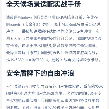
全天候场景适配实战手册
清晨用Windows电脑登录企业ERP系统查订单，午休在
iPhone追《庆余年2》更新，晚上MacBook投屏看CBA总
决赛——
番茄加速器
的多端协同彻底终结设备冲突。实
测五人团队共享账号同时操作钉钉会议，1080P视频会议
零卡顿，这源于技术团队对影音数据包的优先级调度。
最惊喜是玩《原神》国服时表现：通过内置游戏专线，
延迟从380ms直降到89ms，秘境团战再没出现瞬移卡顿。
安全盾牌下的自由冲浪
去年某银行APP更新导致海外用户集体闪退，番茄的技术
团队在3小时内推出应急修复方案。这种实时响应源于安
全架构的双重保障：传输层采用军事级加密协议杜绝数
据泄露，同时专线直连避免经过第三方服务器。有用户