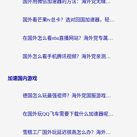
国外用微信加速器的方法：海外党无缝连接国内生活的实用指南
国外看芒果tv总卡？选对回国加速器，轻松追《浪姐》不费劲
在国外怎么看nba直播网站？海外党专属体育观赛指南，告别地区限制！
国外怎么看手机腾讯视频？海外党亲测有效的追剧加速器选择指南
加速国内游戏
德国怎么玩最强祖师？海外党国服游戏加速器选择全攻略（附宝可梦Online实测）
在国外玩QQ飞车需要下载什么加速器呢？海外党亲测有效的国服游戏加速指南
雪糕工厂国外玩延迟很高怎么办？海外玩家国服游戏加速终极攻略（附实测推荐）