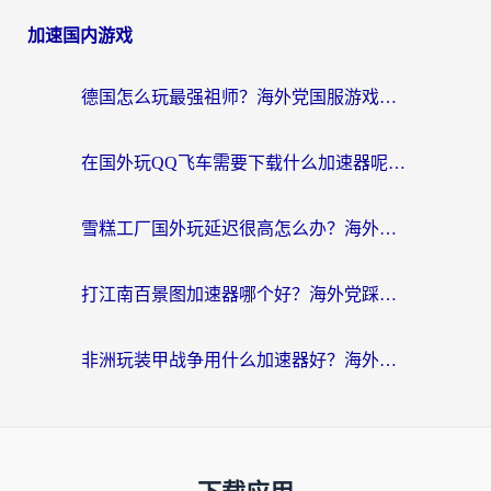
加速国内游戏
德国怎么玩最强祖师？海外党国服游戏加速器选择全攻略（附宝可梦Online实测）
在国外玩QQ飞车需要下载什么加速器呢？海外党亲测有效的国服游戏加速指南
雪糕工厂国外玩延迟很高怎么办？海外玩家国服游戏加速终极攻略（附实测推荐）
打江南百景图加速器哪个好？海外党踩坑N次后，终于找到不卡的秘诀
非洲玩装甲战争用什么加速器好？海外党亲测有效的国服游戏加速方案