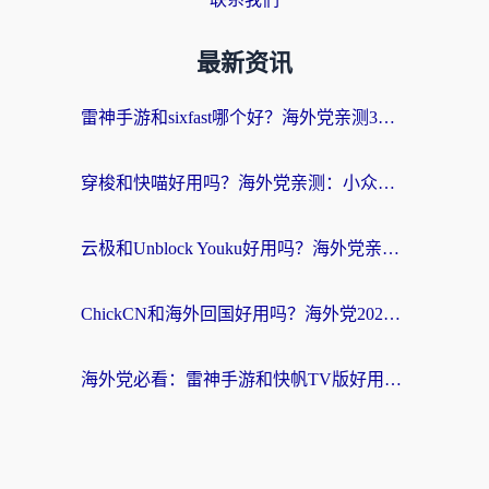
最新资讯
雷神手游和sixfast哪个好？海外党亲测3款回国加速器，教你选对不踩坑
穿梭和快喵好用吗？海外党亲测：小众加速器对比+番茄加速器深度体验
云极和Unblock Youku好用吗？海外党亲测+2026回国加速器避坑指南
ChickCN和海外回国好用吗？海外党2026亲测：从手游到影音，选对加速器的3个关键
海外党必看：雷神手游和快帆TV版好用吗？3步选对回国加速器不踩坑