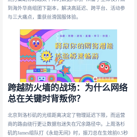
到海外华商组团下副本，解决高延迟、跨平台、活动参
与三大痛点，重获丝滑国服体验。
跨越防火墙的战场：为什么网络
总在关键时背叛你？
北京到洛杉矶的光缆距离决定了物理延迟下限，而运营
商的路由绕行更让数据包迷失在冗余路径中。上周洛杉
矶的James组队打《永劫无间》时，振刀总在生效前0.5秒