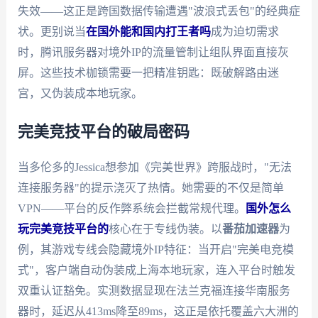
失效——这正是跨国数据传输遭遇"波浪式丢包"的经典症
状。更别说当
在国外能和国内打王者吗
成为迫切需求
时，腾讯服务器对境外IP的流量管制让组队界面直接灰
屏。这些技术枷锁需要一把精准钥匙：既破解路由迷
宫，又伪装成本地玩家。
完美竞技平台的破局密码
当多伦多的Jessica想参加《完美世界》跨服战时，"无法
连接服务器"的提示浇灭了热情。她需要的不仅是简单
VPN——平台的反作弊系统会拦截常规代理。
国外怎么
玩完美竞技平台的
核心在于专线伪装。以
番茄加速器
为
例，其游戏专线会隐藏境外IP特征：当开启"完美电竞模
式"，客户端自动伪装成上海本地玩家，连入平台时触发
双重认证豁免。实测数据显现在法兰克福连接华南服务
器时，延迟从413ms降至89ms，这正是依托覆盖六大洲的