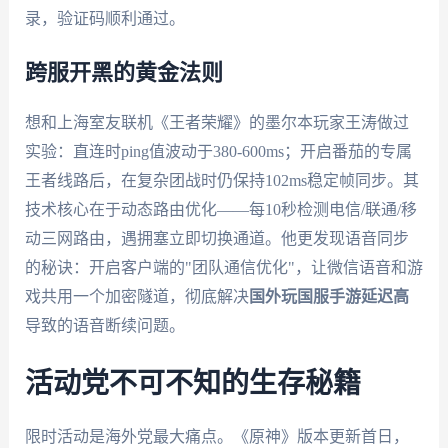
录，验证码顺利通过。
跨服开黑的黄金法则
想和上海室友联机《王者荣耀》的墨尔本玩家王涛做过
实验：直连时ping值波动于380-600ms；开启番茄的专属
王者线路后，在复杂团战时仍保持102ms稳定帧同步。其
技术核心在于动态路由优化——每10秒检测电信/联通/移
动三网路由，遇拥塞立即切换通道。他更发现语音同步
的秘诀：开启客户端的"团队通信优化"，让微信语音和游
戏共用一个加密隧道，彻底解决
国外玩国服手游延迟高
导致的语音断续问题。
活动党不可不知的生存秘籍
限时活动是海外党最大痛点。《原神》版本更新首日，