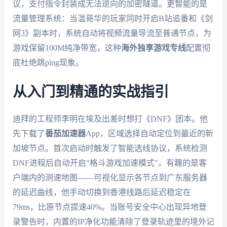
议，支付指令封装成无法逆向的加密隧道。更智能的是
流量管理系统：当温哥华的玩家同时开启B站追番和《剑
网3》副本时，系统自动将视频流量导流至普通节点，为
游戏保留100M纯净带宽，这种
海外独享游戏专线
配置彻
底杜绝跳ping现象。
从入门到精通的实战指引
迪拜的工程师李明在埃及出差时想打《DNF》团本。他
先下载了
番茄加速器
App，区域选择自动定位到最近的新
加坡节点。首次启动时触发了智能选线协议，系统检测
DNF进程后自动开启"格斗游戏加速模式"。有趣的是客
户端内的测速地图——可视化显示各节点到广东服务器
的延迟曲线，他手动切换到香港线路后延迟稳定在
79ms，比原节点提速40%。当账号安全中心出现异地登
录警告时，内置的IP净化功能清除了登录轨迹里的境外记