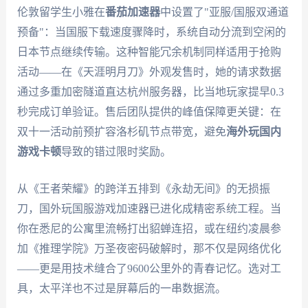
伦敦留学生小雅在
番茄加速器
中设置了"亚服/国服双通道
预备"：当国服下载速度骤降时，系统自动分流到空闲的
日本节点继续传输。这种智能冗余机制同样适用于抢购
活动——在《天涯明月刀》外观发售时，她的请求数据
通过多重加密隧道直达杭州服务器，比当地玩家提早0.3
秒完成订单验证。售后团队提供的峰值保障更关键：在
双十一活动前预扩容洛杉矶节点带宽，避免
海外玩国内
游戏卡顿
导致的错过限时奖励。
从《王者荣耀》的跨洋五排到《永劫无间》的无损振
刀，国外玩国服游戏加速器已进化成精密系统工程。当
你在悉尼的公寓里流畅打出貂蝉连招，或在纽约凌晨参
加《推理学院》万圣夜密码破解时，那不仅是网络优化
——更是用技术缝合了9600公里外的青春记忆。选对工
具，太平洋也不过是屏幕后的一串数据流。