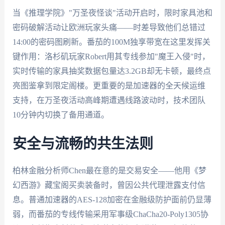
当《推理学院》"万圣夜怪谈"活动开启时，限时家具池和
密码破解活动让欧洲玩家头痛——时差导致他们总错过
14:00的密码图刷新。番茄的100M独享带宽在这里发挥关
键作用：洛杉矶玩家Robert用其专线参加"魔王入侵"时，
实时传输的家具抽奖数据包量达3.2GB却无卡顿，最终点
亮图鉴拿到限定阁楼。更重要的是加速器的全天候运维
支持，在万圣夜活动高峰期遭遇线路波动时，技术团队
10分钟内切换了备用通道。
安全与流畅的共生法则
柏林金融分析师Chen最在意的是交易安全——他用《梦
幻西游》藏宝阁买卖装备时，曾因公共代理泄露支付信
息。普通加速器的AES-128加密在金融级防护面前仍显薄
弱，而番茄的专线传输采用军事级ChaCha20-Poly1305协