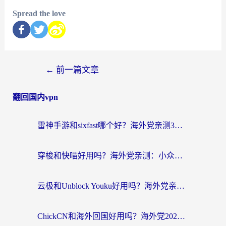
Spread the love
←
前一篇文章
翻回国内vpn
雷神手游和sixfast哪个好？海外党亲测3款回国加速器，教你选对不踩坑
穿梭和快喵好用吗？海外党亲测：小众加速器对比+番茄加速器深度体验
云极和Unblock Youku好用吗？海外党亲测+2026回国加速器避坑指南
ChickCN和海外回国好用吗？海外党2026亲测：从手游到影音，选对加速器的3个关键