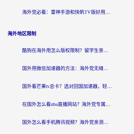
海外党必看：雷神手游和快帆TV版好用吗？3步选对回国加速器不踩坑
海外地区限制
酷狗在海外用怎么版权限制？留学生亲测：3步解决听国内音乐难题
国外用微信加速器的方法：海外党无缝连接国内生活的实用指南
国外看芒果tv总卡？选对回国加速器，轻松追《浪姐》不费劲
在国外怎么看nba直播网站？海外党专属体育观赛指南，告别地区限制！
国外怎么看手机腾讯视频？海外党亲测有效的追剧加速器选择指南