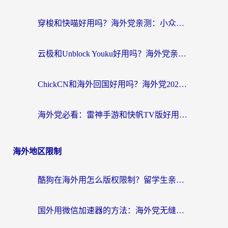
穿梭和快喵好用吗？海外党亲测：小众加速器对比+番茄加速器深度体验
云极和Unblock Youku好用吗？海外党亲测+2026回国加速器避坑指南
ChickCN和海外回国好用吗？海外党2026亲测：从手游到影音，选对加速器的3个关键
海外党必看：雷神手游和快帆TV版好用吗？3步选对回国加速器不踩坑
海外地区限制
酷狗在海外用怎么版权限制？留学生亲测：3步解决听国内音乐难题
国外用微信加速器的方法：海外党无缝连接国内生活的实用指南