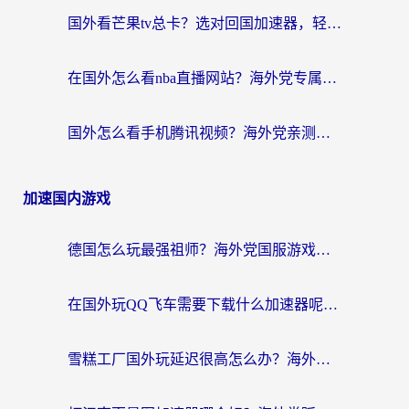
国外看芒果tv总卡？选对回国加速器，轻松追《浪姐》不费劲
在国外怎么看nba直播网站？海外党专属体育观赛指南，告别地区限制！
国外怎么看手机腾讯视频？海外党亲测有效的追剧加速器选择指南
加速国内游戏
德国怎么玩最强祖师？海外党国服游戏加速器选择全攻略（附宝可梦Online实测）
在国外玩QQ飞车需要下载什么加速器呢？海外党亲测有效的国服游戏加速指南
雪糕工厂国外玩延迟很高怎么办？海外玩家国服游戏加速终极攻略（附实测推荐）