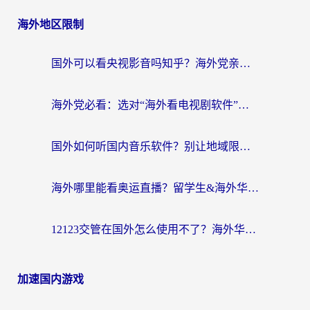
海外地区限制
国外可以看央视影音吗知乎？海外党亲测有效的回国加速方案
海外党必看：选对“海外看电视剧软件”，再也不用愁国内剧刷不了
国外如何听国内音乐软件？别让地域限制，断了你的中文歌单
海外哪里能看奥运直播？留学生&海外华人必看的体育赛事观赛终极指南
12123交管在国外怎么使用不了？海外华人必看的无缝访问国内资源指南
加速国内游戏