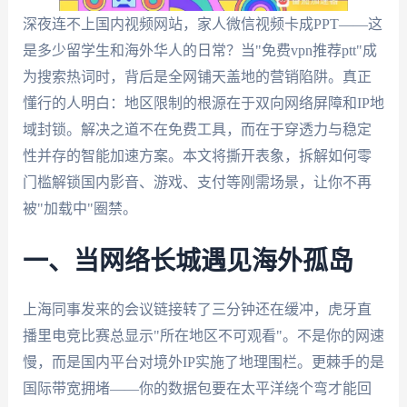
深夜连不上国内视频网站，家人微信视频卡成PPT——这
是多少留学生和海外华人的日常？当"免费vpn推荐ptt"成
为搜索热词时，背后是全网铺天盖地的营销陷阱。真正
懂行的人明白：地区限制的根源在于双向网络屏障和IP地
域封锁。解决之道不在免费工具，而在于穿透力与稳定
性并存的智能加速方案。本文将撕开表象，拆解如何零
门槛解锁国内影音、游戏、支付等刚需场景，让你不再
被"加载中"圈禁。
一、当网络长城遇见海外孤岛
上海同事发来的会议链接转了三分钟还在缓冲，虎牙直
播里电竞比赛总显示"所在地区不可观看"。不是你的网速
慢，而是国内平台对境外IP实施了地理围栏。更棘手的是
国际带宽拥堵——你的数据包要在太平洋绕个弯才能回