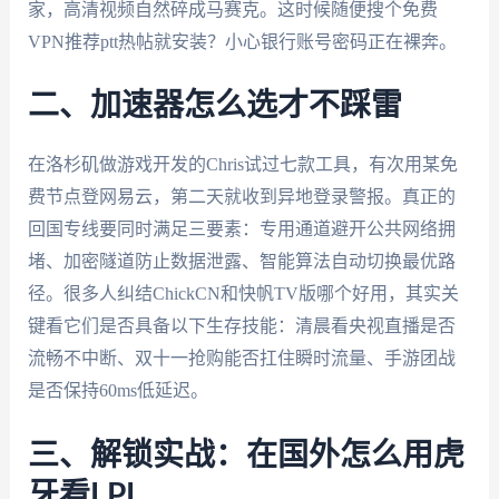
家，高清视频自然碎成马赛克。这时候随便搜个免费
VPN推荐ptt热帖就安装？小心银行账号密码正在裸奔。
二、加速器怎么选才不踩雷
在洛杉矶做游戏开发的Chris试过七款工具，有次用某免
费节点登网易云，第二天就收到异地登录警报。真正的
回国专线要同时满足三要素：专用通道避开公共网络拥
堵、加密隧道防止数据泄露、智能算法自动切换最优路
径。很多人纠结ChickCN和快帆TV版哪个好用，其实关
键看它们是否具备以下生存技能：清晨看央视直播是否
流畅不中断、双十一抢购能否扛住瞬时流量、手游团战
是否保持60ms低延迟。
三、解锁实战：在国外怎么用虎
牙看LPL