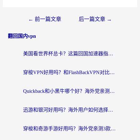
←
前一篇文章
后一篇文章
→
翻回国内vpn
美国看世界杯总卡？这篇回国加速器指南帮你无缝刷国内资源（附苹果手机VPN设置步骤）
穿梭VPN好用吗？和FlashBackVPN对比哪个回国效果更好？
Quickback和小黑牛哪个好？海外党亲测指南，选对回国加速器秒回国内
迅游和银河好用吗？海外用户如何选择回国加速器实现无缝访问国内资源
穿梭和奇游手游好用吗？海外党亲测3款回国加速器，附蜜蜂加速器七天试用攻略