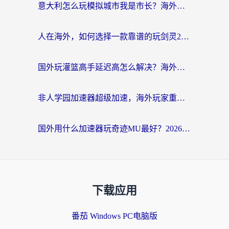
意大利怎么玩模拟城市我是市长？海外党国服游戏加速终极攻略（附三国3量子特攻解决办法）
人在海外，如何选择一款靠谱的玩剑灵2加速器？
国外玩灌篮高手延迟高怎么解决？海外玩家国服游戏加速终极指南
非人学园加速器超级加速，海外玩家重返国服的通行证
国外用什么加速器玩奇迹MU最好？2026海外玩家国服游戏加速全攻略
下载应用
番茄 Windows PC电脑版