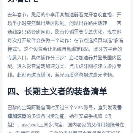
去年春节，悉尼的小李用某加速器看虎牙春晚直播，开
场半小时突然跳出地区限制。问题出在路由跳转——普
通线路只适合刷网页，影音传输需要专属优化。现在他
每次打开软件会多做一个动作：在节点选择页勾选"影音
模式"。这个设置会让系统自动绑定B站、虎牙等平台的
专属入口。具体操作分三步：启动加速器并登录国内区
域、进入影音游戏加速分类、点击虎牙图标建立虚拟专
线。此刻再进直播间，蓝光画质弹幕飘过毫无卡顿。
四、长期主义者的装备清单
巴黎的宝妈阿雅曾同时买过三个VPN账号，直到发现
番
茄加速器
的多设备同步功能。她在安卓手机追《浪
姐》，macbook上同步淘宝，国内老家的父母用她账号在