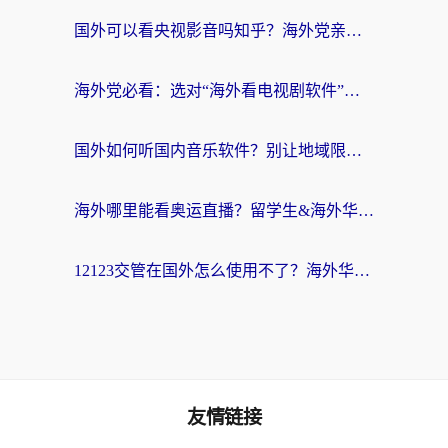
国外可以看央视影音吗知乎？海外党亲测有效的回国加速方案
海外党必看：选对“海外看电视剧软件”，再也不用愁国内剧刷不了
国外如何听国内音乐软件？别让地域限制，断了你的中文歌单
海外哪里能看奥运直播？留学生&海外华人必看的体育赛事观赛终极指南
12123交管在国外怎么使用不了？海外华人必看的无缝访问国内资源指南
友情链接