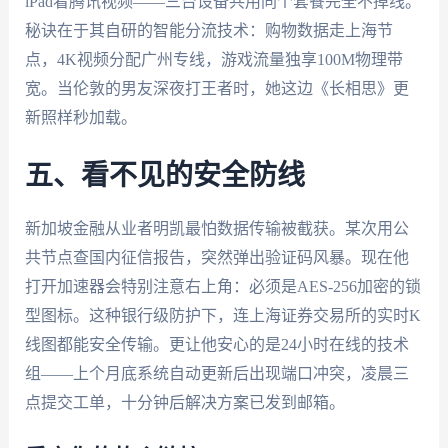
iPad看腾讯视频——三台设备共用同个套餐完全不掉线。
秘诀在于其自研的智能分流技术：购物数据走上海节
点，4K视频分配广州专线，游戏流量独享100M物理带
宽。当伦敦的男友深夜打王者时，她这边《长相思》更
新照样秒加载。
五、看不见的安全防线
新加坡金融从业者明凯最怕数据传输被截获。某次用公
共节点查国内征信报告，突然弹出验证码风暴。现在他
打开加速器会特别注意右上角：必须是AES-256加密的锁
型图标。这种银行级防护下，连上海证券交易所的实时K
线图都能安全传输。更让他安心的是24小时在线的技术
组——上个月底系统自动更新后出现端口冲突，凌晨三
点提交工单，十分钟后解决方案已发到邮箱。