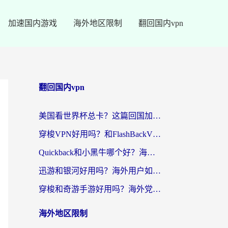
加速国内游戏
海外地区限制
翻回国内vpn
翻回国内vpn
美国看世界杯总卡？这篇回国加速器指南帮你无缝刷国内资源（附苹果手机VPN设置步骤）
穿梭VPN好用吗？和FlashBackVPN对比哪个回国效果更好？
Quickback和小黑牛哪个好？海外党亲测指南，选对回国加速器秒回国内
迅游和银河好用吗？海外用户如何选择回国加速器实现无缝访问国内资源
穿梭和奇游手游好用吗？海外党亲测3款回国加速器，附蜜蜂加速器七天试用攻略
海外地区限制