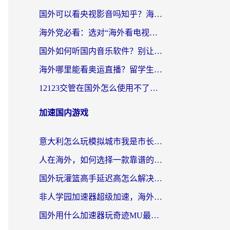
国外可以看央视影音吗知乎？海外党亲测有效的回国加速方案
海外党必看：选对“海外看电视剧软件”，再也不用愁国内剧刷不了
国外如何听国内音乐软件？别让地域限制，断了你的中文歌单
海外哪里能看奥运直播？留学生&海外华人必看的体育赛事观赛终极指南
12123交管在国外怎么使用不了？海外华人必看的无缝访问国内资源指南
加速国内游戏
意大利怎么玩模拟城市我是市长？海外党国服游戏加速终极攻略（附三国3量子特攻解决办法）
人在海外，如何选择一款靠谱的玩剑灵2加速器？
国外玩灌篮高手延迟高怎么解决？海外玩家国服游戏加速终极指南
非人学园加速器超级加速，海外玩家重返国服的通行证
国外用什么加速器玩奇迹MU最好？2026海外玩家国服游戏加速全攻略