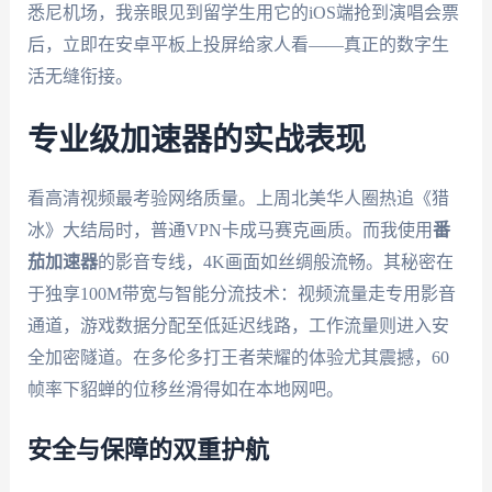
悉尼机场，我亲眼见到留学生用它的iOS端抢到演唱会票
后，立即在安卓平板上投屏给家人看——真正的数字生
活无缝衔接。
专业级加速器的实战表现
看高清视频最考验网络质量。上周北美华人圈热追《猎
冰》大结局时，普通VPN卡成马赛克画质。而我使用
番
茄加速器
的影音专线，4K画面如丝绸般流畅。其秘密在
于独享100M带宽与智能分流技术：视频流量走专用影音
通道，游戏数据分配至低延迟线路，工作流量则进入安
全加密隧道。在多伦多打王者荣耀的体验尤其震撼，60
帧率下貂蝉的位移丝滑得如在本地网吧。
安全与保障的双重护航