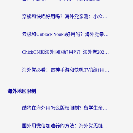
穿梭和快喵好用吗？海外党亲测：小众加速器对比+番茄加速器深度体验
云极和Unblock Youku好用吗？海外党亲测+2026回国加速器避坑指南
ChickCN和海外回国好用吗？海外党2026亲测：从手游到影音，选对加速器的3个关键
海外党必看：雷神手游和快帆TV版好用吗？3步选对回国加速器不踩坑
海外地区限制
酷狗在海外用怎么版权限制？留学生亲测：3步解决听国内音乐难题
国外用微信加速器的方法：海外党无缝连接国内生活的实用指南