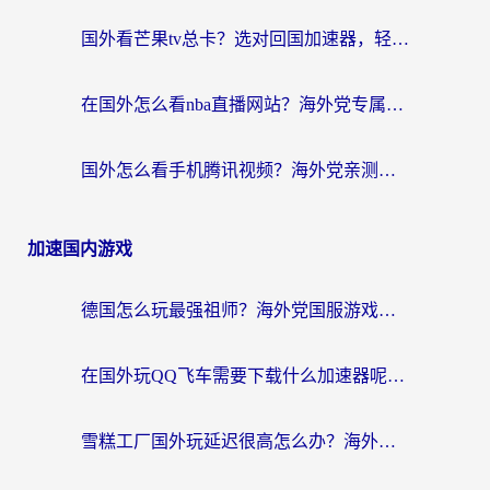
国外看芒果tv总卡？选对回国加速器，轻松追《浪姐》不费劲
在国外怎么看nba直播网站？海外党专属体育观赛指南，告别地区限制！
国外怎么看手机腾讯视频？海外党亲测有效的追剧加速器选择指南
加速国内游戏
德国怎么玩最强祖师？海外党国服游戏加速器选择全攻略（附宝可梦Online实测）
在国外玩QQ飞车需要下载什么加速器呢？海外党亲测有效的国服游戏加速指南
雪糕工厂国外玩延迟很高怎么办？海外玩家国服游戏加速终极攻略（附实测推荐）