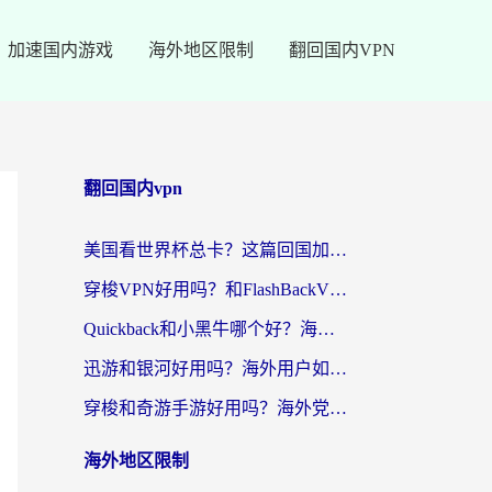
加速国内游戏
海外地区限制
翻回国内VPN
翻回国内vpn
美国看世界杯总卡？这篇回国加速器指南帮你无缝刷国内资源（附苹果手机VPN设置步骤）
穿梭VPN好用吗？和FlashBackVPN对比哪个回国效果更好？
Quickback和小黑牛哪个好？海外党亲测指南，选对回国加速器秒回国内
迅游和银河好用吗？海外用户如何选择回国加速器实现无缝访问国内资源
穿梭和奇游手游好用吗？海外党亲测3款回国加速器，附蜜蜂加速器七天试用攻略
海外地区限制