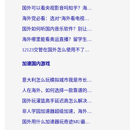
国外可以看央视影音吗知乎？海外党亲测有效的回国加速方案
海外党必看：选对“海外看电视剧软件”，再也不用愁国内剧刷不了
国外如何听国内音乐软件？别让地域限制，断了你的中文歌单
海外哪里能看奥运直播？留学生&海外华人必看的体育赛事观赛终极指南
12123交管在国外怎么使用不了？海外华人必看的无缝访问国内资源指南
加速国内游戏
意大利怎么玩模拟城市我是市长？海外党国服游戏加速终极攻略（附三国3量子特攻解决办法）
人在海外，如何选择一款靠谱的玩剑灵2加速器？
国外玩灌篮高手延迟高怎么解决？海外玩家国服游戏加速终极指南
非人学园加速器超级加速，海外玩家重返国服的通行证
国外用什么加速器玩奇迹MU最好？2026海外玩家国服游戏加速全攻略