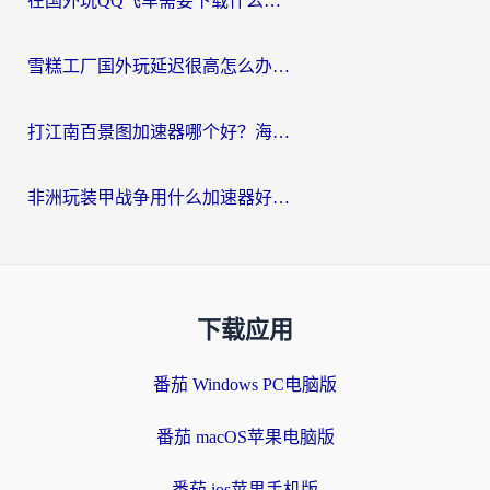
在国外玩QQ飞车需要下载什么加速器呢？海外党亲测有效的国服游戏加速指南
雪糕工厂国外玩延迟很高怎么办？海外玩家国服游戏加速终极攻略（附实测推荐）
打江南百景图加速器哪个好？海外党踩坑N次后，终于找到不卡的秘诀
非洲玩装甲战争用什么加速器好？海外党亲测有效的国服游戏加速方案
下载应用
番茄 Windows PC电脑版
番茄 macOS苹果电脑版
番茄 ios苹果手机版