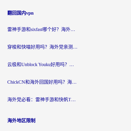
章
翻回国内vpn
导
航
雷神手游和sixfast哪个好？海外党亲测3款回国加速器，教你选对不踩坑
穿梭和快喵好用吗？海外党亲测：小众加速器对比+番茄加速器深度体验
云极和Unblock Youku好用吗？海外党亲测+2026回国加速器避坑指南
ChickCN和海外回国好用吗？海外党2026亲测：从手游到影音，选对加速器的3个关键
海外党必看：雷神手游和快帆TV版好用吗？3步选对回国加速器不踩坑
海外地区限制