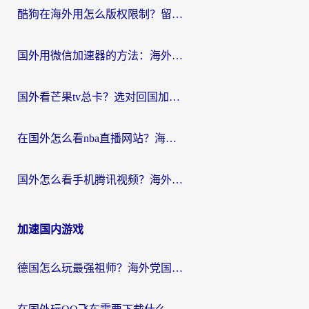
酷狗在海外用怎么版权限制？留学生亲测：3步解决听国内音乐难题
国外用微信加速器的方法：海外党无缝连接国内生活的实用指南
国外看芒果tv总卡？选对回国加速器，轻松追《浪姐》不费劲
在国外怎么看nba直播网站？海外党专属体育观赛指南，告别地区限制！
国外怎么看手机腾讯视频？海外党亲测有效的追剧加速器选择指南
加速国内游戏
德国怎么玩最强祖师？海外党国服游戏加速器选择全攻略（附宝可梦Online实测）