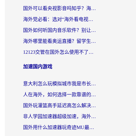
国外可以看央视影音吗知乎？海外党亲测有效的回国加速方案
海外党必看：选对“海外看电视剧软件”，再也不用愁国内剧刷不了
国外如何听国内音乐软件？别让地域限制，断了你的中文歌单
海外哪里能看奥运直播？留学生&海外华人必看的体育赛事观赛终极指南
12123交管在国外怎么使用不了？海外华人必看的无缝访问国内资源指南
加速国内游戏
意大利怎么玩模拟城市我是市长？海外党国服游戏加速终极攻略（附三国3量子特攻解决办法）
人在海外，如何选择一款靠谱的玩剑灵2加速器？
国外玩灌篮高手延迟高怎么解决？海外玩家国服游戏加速终极指南
非人学园加速器超级加速，海外玩家重返国服的通行证
国外用什么加速器玩奇迹MU最好？2026海外玩家国服游戏加速全攻略