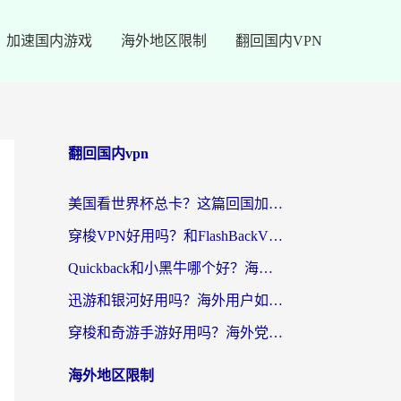
加速国内游戏
海外地区限制
翻回国内VPN
翻回国内vpn
美国看世界杯总卡？这篇回国加速器指南帮你无缝刷国内资源（附苹果手机VPN设置步骤）
穿梭VPN好用吗？和FlashBackVPN对比哪个回国效果更好？
Quickback和小黑牛哪个好？海外党亲测指南，选对回国加速器秒回国内
迅游和银河好用吗？海外用户如何选择回国加速器实现无缝访问国内资源
穿梭和奇游手游好用吗？海外党亲测3款回国加速器，附蜜蜂加速器七天试用攻略
海外地区限制