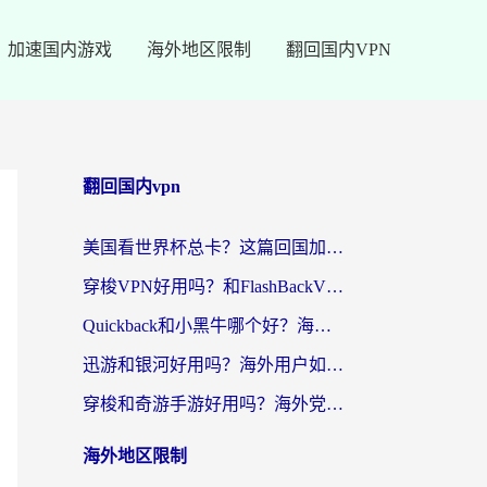
加速国内游戏
海外地区限制
翻回国内VPN
翻回国内vpn
美国看世界杯总卡？这篇回国加速器指南帮你无缝刷国内资源（附苹果手机VPN设置步骤）
穿梭VPN好用吗？和FlashBackVPN对比哪个回国效果更好？
Quickback和小黑牛哪个好？海外党亲测指南，选对回国加速器秒回国内
迅游和银河好用吗？海外用户如何选择回国加速器实现无缝访问国内资源
穿梭和奇游手游好用吗？海外党亲测3款回国加速器，附蜜蜂加速器七天试用攻略
海外地区限制