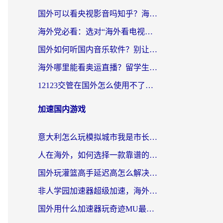
国外可以看央视影音吗知乎？海外党亲测有效的回国加速方案
海外党必看：选对“海外看电视剧软件”，再也不用愁国内剧刷不了
国外如何听国内音乐软件？别让地域限制，断了你的中文歌单
海外哪里能看奥运直播？留学生&海外华人必看的体育赛事观赛终极指南
12123交管在国外怎么使用不了？海外华人必看的无缝访问国内资源指南
加速国内游戏
意大利怎么玩模拟城市我是市长？海外党国服游戏加速终极攻略（附三国3量子特攻解决办法）
人在海外，如何选择一款靠谱的玩剑灵2加速器？
国外玩灌篮高手延迟高怎么解决？海外玩家国服游戏加速终极指南
非人学园加速器超级加速，海外玩家重返国服的通行证
国外用什么加速器玩奇迹MU最好？2026海外玩家国服游戏加速全攻略