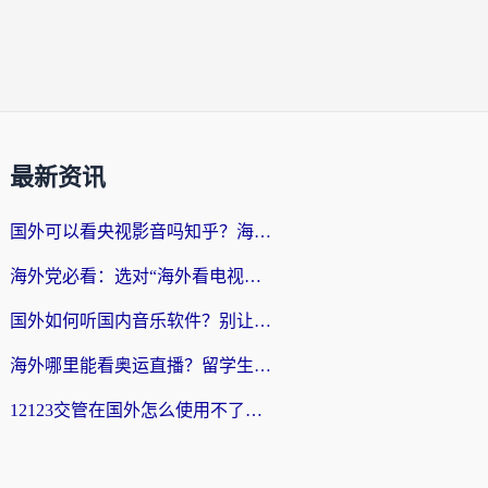
最新资讯
国外可以看央视影音吗知乎？海外党亲测有效的回国加速方案
海外党必看：选对“海外看电视剧软件”，再也不用愁国内剧刷不了
国外如何听国内音乐软件？别让地域限制，断了你的中文歌单
海外哪里能看奥运直播？留学生&海外华人必看的体育赛事观赛终极指南
12123交管在国外怎么使用不了？海外华人必看的无缝访问国内资源指南