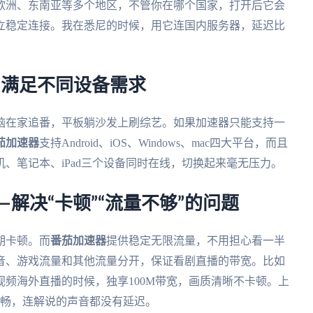
欧洲、东南亚等多个地区，不管你在哪个国家，打开后它会
立稳定连接。我在悉尼的时候，用它连国内服务器，延迟比
—满足不同设备需求
脑在家追番，平板躺沙发上刷综艺。如果加速器只能支持一
茄加速器
支持Android、iOS、Windows、mac四大平台，而且
、笔记本、iPad三个设备同时在线，切换起来毫无压力。
—解决“卡顿”“流量不够”的问题
期卡顿。而
番茄加速器
提供稳定无限流量，不用担心看一半
音、游戏流量和其他流量分开，保证看剧直播的带宽。比如
频海外直播的时候，独享100M带宽，画质清晰不卡顿。上
p流畅，连解说的声音都没有延迟。