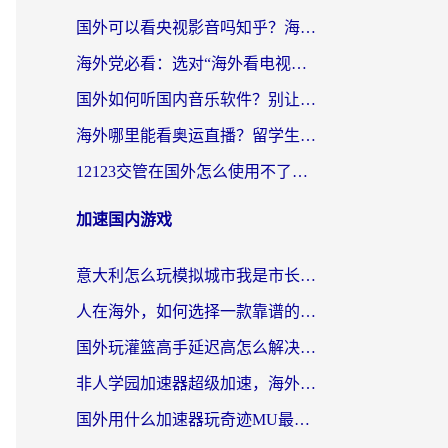
国外可以看央视影音吗知乎？海外党亲测有效的回国加速方案
海外党必看：选对“海外看电视剧软件”，再也不用愁国内剧刷不了
国外如何听国内音乐软件？别让地域限制，断了你的中文歌单
海外哪里能看奥运直播？留学生&海外华人必看的体育赛事观赛终极指南
12123交管在国外怎么使用不了？海外华人必看的无缝访问国内资源指南
加速国内游戏
意大利怎么玩模拟城市我是市长？海外党国服游戏加速终极攻略（附三国3量子特攻解决办法）
人在海外，如何选择一款靠谱的玩剑灵2加速器？
国外玩灌篮高手延迟高怎么解决？海外玩家国服游戏加速终极指南
非人学园加速器超级加速，海外玩家重返国服的通行证
国外用什么加速器玩奇迹MU最好？2026海外玩家国服游戏加速全攻略