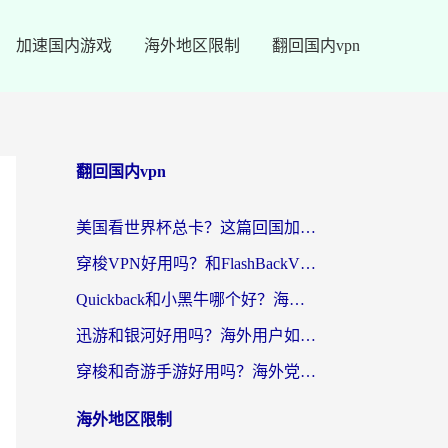
加速国内游戏
海外地区限制
翻回国内vpn
翻回国内vpn
美国看世界杯总卡？这篇回国加速器指南帮你无缝刷国内资源（附苹果手机VPN设置步骤）
穿梭VPN好用吗？和FlashBackVPN对比哪个回国效果更好？
Quickback和小黑牛哪个好？海外党亲测指南，选对回国加速器秒回国内
迅游和银河好用吗？海外用户如何选择回国加速器实现无缝访问国内资源
穿梭和奇游手游好用吗？海外党亲测3款回国加速器，附蜜蜂加速器七天试用攻略
海外地区限制