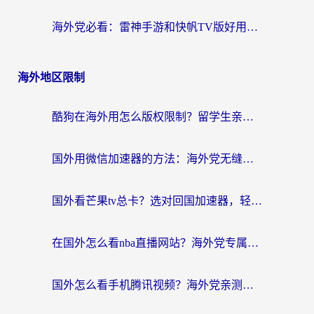
海外党必看：雷神手游和快帆TV版好用吗？3步选对回国加速器不踩坑
海外地区限制
酷狗在海外用怎么版权限制？留学生亲测：3步解决听国内音乐难题
国外用微信加速器的方法：海外党无缝连接国内生活的实用指南
国外看芒果tv总卡？选对回国加速器，轻松追《浪姐》不费劲
在国外怎么看nba直播网站？海外党专属体育观赛指南，告别地区限制！
国外怎么看手机腾讯视频？海外党亲测有效的追剧加速器选择指南