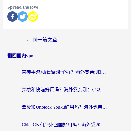
Spread the love
←
前一篇文章
翻回国内vpn
雷神手游和sixfast哪个好？海外党亲测3款回国加速器，教你选对不踩坑
穿梭和快喵好用吗？海外党亲测：小众加速器对比+番茄加速器深度体验
云极和Unblock Youku好用吗？海外党亲测+2026回国加速器避坑指南
ChickCN和海外回国好用吗？海外党2026亲测：从手游到影音，选对加速器的3个关键