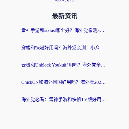
最新资讯
雷神手游和sixfast哪个好？海外党亲测3款回国加速器，教你选对不踩坑
穿梭和快喵好用吗？海外党亲测：小众加速器对比+番茄加速器深度体验
云极和Unblock Youku好用吗？海外党亲测+2026回国加速器避坑指南
ChickCN和海外回国好用吗？海外党2026亲测：从手游到影音，选对加速器的3个关键
海外党必看：雷神手游和快帆TV版好用吗？3步选对回国加速器不踩坑