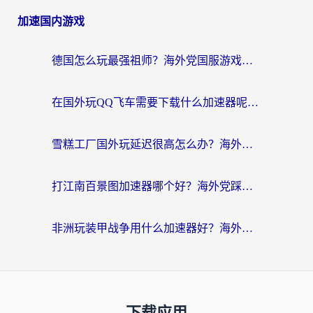
加速国内游戏
德国怎么玩最强祖师？海外党国服游戏加速器选择全攻略（附宝可梦Online实测）
在国外玩QQ飞车需要下载什么加速器呢？海外党亲测有效的国服游戏加速指南
雪糕工厂国外玩延迟很高怎么办？海外玩家国服游戏加速终极攻略（附实测推荐）
打江南百景图加速器哪个好？海外党踩坑N次后，终于找到不卡的秘诀
非洲玩装甲战争用什么加速器好？海外党亲测有效的国服游戏加速方案