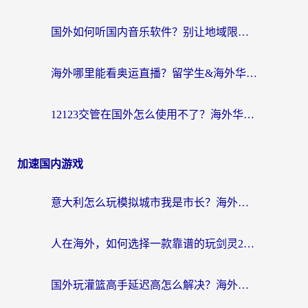
国外如何听国内音乐软件？别让地域限制，断了你的中文歌单
海外哪里能看奥运直播？留学生&海外华人必看的体育赛事观赛终极指南
12123交管在国外怎么使用不了？海外华人必看的无缝访问国内资源指南
加速国内游戏
意大利怎么玩模拟城市我是市长？海外党国服游戏加速终极攻略（附三国3量子特攻解决办法）
人在海外，如何选择一款靠谱的玩剑灵2加速器？
国外玩灌篮高手延迟高怎么解决？海外玩家国服游戏加速终极指南