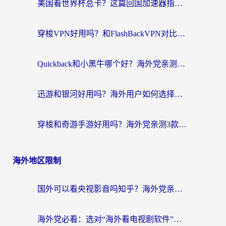
美国看世界杯总卡？这篇回国加速器指南帮你无缝刷国内资源（附苹果手机VPN设置步骤）
穿梭VPN好用吗？和FlashBackVPN对比哪个回国效果更好？
Quickback和小黑牛哪个好？海外党亲测指南，选对回国加速器秒回国内
迅游和银河好用吗？海外用户如何选择回国加速器实现无缝访问国内资源
穿梭和奇游手游好用吗？海外党亲测3款回国加速器，附蜜蜂加速器七天试用攻略
海外地区限制
国外可以看央视影音吗知乎？海外党亲测有效的回国加速方案
海外党必看：选对“海外看电视剧软件”，再也不用愁国内剧刷不了