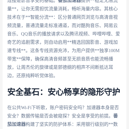
连接是影音享受的基础。
番茄加速器
提供**稳定无限流
量**，让你无需担忧流量消耗，畅听海量内容。其核心
技术在于**智能分流**：区分普通网页浏览与高清音视
频流量，普通流量走标准通道，而对酷狗音乐、网易云
音乐、QQ音乐的播放请求以及腾讯视频、哔哩哔哩、爱
奇艺的追剧需求，则自动启用**精选回国影音、游戏加
速专线**。这条专线资源充沛，为用户提供**独享100M
带宽**保障，确保高清音频甚至无损音质也能流畅播
放，让周杰伦的旋律或是郭德纲的相声不间断抵达耳
边，还原纯粹听觉体验。
安全基石：安心畅享的隐形守护
在公共Wi-Fi下听歌，账户密码安全吗？加速器本身是否
安全？数据传输是否会被窥探？安全是享受的前提。
番
茄加速器
构建了坚实的防护体系：采用银行级别的**数