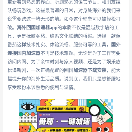
重新看到熟悉的界面、听到熟悉的语言节目、和朋友组
队畅玩游戏，这些最普通的日常，对身处海外的我们来
说需要跨过一堵无形的墙。如今这个壁垒可以被轻松打
破。
海外回国加速器app
的本质不仅是翻越数字墙的工
具，更是抚慰乡愁、维系文化联结的桥梁。选择一款像
番茄这样技术扎实、体验流畅、服务可靠的工具，
国外
连接国内加速器
不再是技术难题。无论是为了工作需要
访问内网、为了亲情时刻与家人视频、还是为了娱乐放
松追新剧，一次正确配置的
回国加速器下载安装
，能大
幅提升你的海外生活品质。说到底，我们只是想舒服地
享受那份本该熟悉的便利与温情。