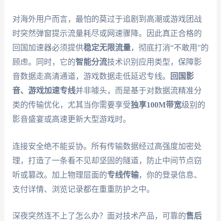
对海外用户而言，最怕的莫过于追剧到高潮或游戏团战
时突然弹窗提示流量耗尽或网速骤降。因此真正合格的
回国加速器必须提供
稳定无限流量
，彻底打消“不敢用”的
顾虑。同时，它的
智能分流
技术识别应用类型，保障影
音数据走高清通道，游戏数据走低延迟专线。
回国影
音、游戏加速专线
并非噱头，而是基于对数据流精准分
类的传输优化，尤其当你需要享受
独享100M带宽
级别的
影音盛宴或高速更新大型游戏时。
连接安全绝不能妥协。所有传输数据经过高强度加密处
理，打造了一条看不见却坚固的隧道，防止中间节点窃
听或篡改。加上物理层面的
专线传输
，你的登录信息、
支付详情、浏览记录都在重重防护之中。
深夜突然连不上了怎么办？面对技术产品，可靠的
售后