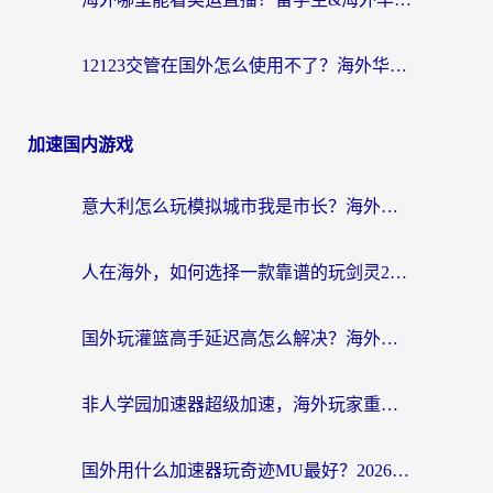
12123交管在国外怎么使用不了？海外华人必看的无缝访问国内资源指南
加速国内游戏
意大利怎么玩模拟城市我是市长？海外党国服游戏加速终极攻略（附三国3量子特攻解决办法）
人在海外，如何选择一款靠谱的玩剑灵2加速器？
国外玩灌篮高手延迟高怎么解决？海外玩家国服游戏加速终极指南
非人学园加速器超级加速，海外玩家重返国服的通行证
国外用什么加速器玩奇迹MU最好？2026海外玩家国服游戏加速全攻略