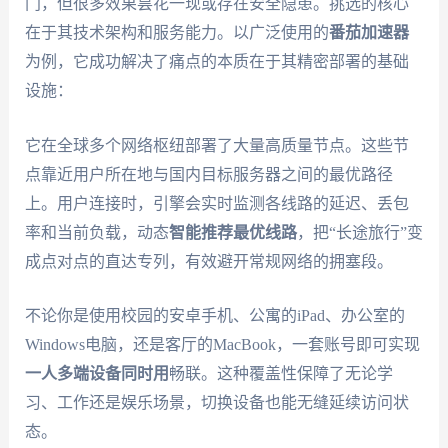
门，但很多效果昙花一现或存在安全隐患。挑选的核心
在于其技术架构和服务能力。以广泛使用的
番茄加速器
为例，它成功解决了痛点的本质在于其精密部署的基础
设施：
它在全球多个网络枢纽部署了大量高质量节点。这些节
点靠近用户所在地与国内目标服务器之间的最优路径
上。用户连接时，引擎会实时监测各线路的延迟、丢包
率和当前负载，动态
智能推荐最优线路
，把“长途旅行”变
成点对点的直达专列，有效避开常规网络的拥塞段。
不论你是使用校园的安卓手机、公寓的iPad、办公室的
Windows电脑，还是客厅的MacBook，一套账号即可实现
一人多端设备同时用
畅联。这种覆盖性保障了无论学
习、工作还是娱乐场景，切换设备也能无缝延续访问状
态。