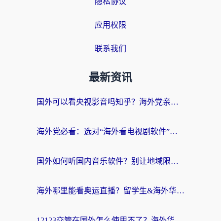
隐私协议
应用权限
联系我们
最新资讯
国外可以看央视影音吗知乎？海外党亲测有效的回国加速方案
海外党必看：选对“海外看电视剧软件”，再也不用愁国内剧刷不了
国外如何听国内音乐软件？别让地域限制，断了你的中文歌单
海外哪里能看奥运直播？留学生&海外华人必看的体育赛事观赛终极指南
12123交管在国外怎么使用不了？海外华人必看的无缝访问国内资源指南