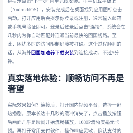
幕提示点击“下一步”直至完成安装。在手机或平板上
（Android/iOS），安装完成后在桌面找到应用图标点击
启动。打开应用后会提示你登录或注册，通常输入邮箱
或手机号验证即可。登录后登录后点击“连接”，系统会在
几秒内为你自动匹配并连通当前最快的回国线路。至
此，困扰多时的访问限制屏障被打破。这个过程顺利的
话，从海外
回国加速器下载安装
到连接成功，不过5分
钟。
真实落地体验：顺畅访问不再是
奢望
实际效果如何？连接后，打开国内视频平台，选择一部
热播剧，原本长达十几秒的缓冲消失了，点击播放按钮
后画面几乎是瞬间开始流畅播放，1080P清晰度毫无卡
顿。再打开常用支付软件，操作响应灵敏，确认支付的