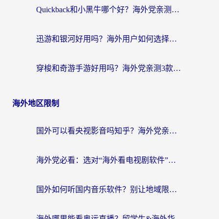
Quickback和小黑牛哪个好？海外党亲测指南，选对回国加速器秒回国内
迅游和银河好用吗？海外用户如何选择回国加速器实现无缝访问国内资源
穿梭和奇游手游好用吗？海外党亲测3款回国加速器，附蜜蜂加速器七天试用攻略
海外地区限制
国外可以看央视影音吗知乎？海外党亲测有效的回国加速方案
海外党必看：选对“海外看电视剧软件”，再也不用愁国内剧刷不了
国外如何听国内音乐软件？别让地域限制，断了你的中文歌单
海外哪里能看奥运直播？留学生&海外华人必看的体育赛事观赛终极指南