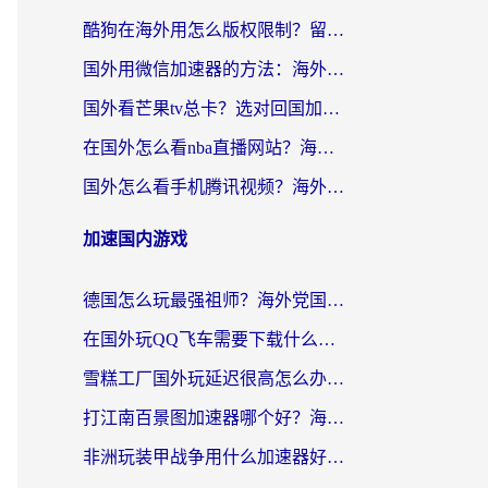
酷狗在海外用怎么版权限制？留学生亲测：3步解决听国内音乐难题
国外用微信加速器的方法：海外党无缝连接国内生活的实用指南
国外看芒果tv总卡？选对回国加速器，轻松追《浪姐》不费劲
在国外怎么看nba直播网站？海外党专属体育观赛指南，告别地区限制！
国外怎么看手机腾讯视频？海外党亲测有效的追剧加速器选择指南
加速国内游戏
德国怎么玩最强祖师？海外党国服游戏加速器选择全攻略（附宝可梦Online实测）
在国外玩QQ飞车需要下载什么加速器呢？海外党亲测有效的国服游戏加速指南
雪糕工厂国外玩延迟很高怎么办？海外玩家国服游戏加速终极攻略（附实测推荐）
打江南百景图加速器哪个好？海外党踩坑N次后，终于找到不卡的秘诀
非洲玩装甲战争用什么加速器好？海外党亲测有效的国服游戏加速方案