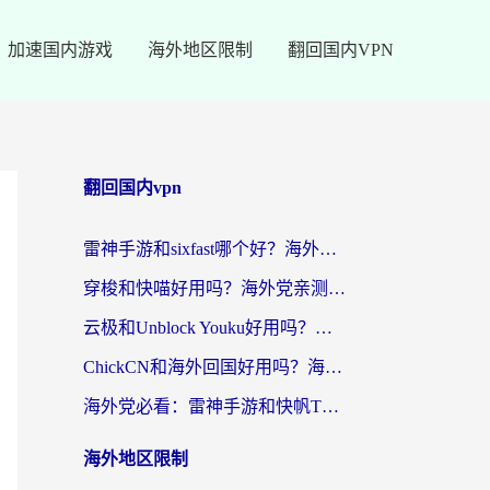
加速国内游戏
海外地区限制
翻回国内VPN
翻回国内vpn
雷神手游和sixfast哪个好？海外党亲测3款回国加速器，教你选对不踩坑
穿梭和快喵好用吗？海外党亲测：小众加速器对比+番茄加速器深度体验
云极和Unblock Youku好用吗？海外党亲测+2026回国加速器避坑指南
ChickCN和海外回国好用吗？海外党2026亲测：从手游到影音，选对加速器的3个关键
海外党必看：雷神手游和快帆TV版好用吗？3步选对回国加速器不踩坑
海外地区限制