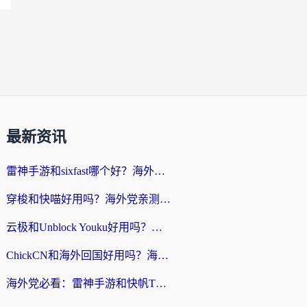
最新资讯
雷神手游和sixfast哪个好？海外党亲测3款回国加速器，教你选对不踩坑
穿梭和快喵好用吗？海外党亲测：小众加速器对比+番茄加速器深度体验
云极和Unblock Youku好用吗？海外党亲测+2026回国加速器避坑指南
ChickCN和海外回国好用吗？海外党2026亲测：从手游到影音，选对加速器的3个关键
海外党必看：雷神手游和快帆TV版好用吗？3步选对回国加速器不踩坑