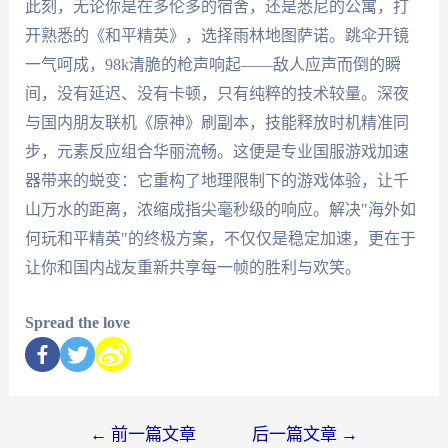
此刻，无论你是在多伦多的宿舍，还是悉尼的公寓，打
开熟悉的《和平精英》，选择雨林地图萨诺。跳伞开镜
一气呵成，98k清脆的枪声响起——敌人应声而倒的瞬
间，没有延迟、没有卡顿，只有纯粹的技术较量。深夜
与国内朋友联机《原神》刷副本，技能释放时机精准同
步，元素反应组合华丽流畅。这便是专业国服游戏加速
器带来的蜕变：它重构了地理限制下的游戏体验，让千
山万水的距离，浓缩成指尖毫秒级的响应。解决"海外如
何玩和平精英"的终极方案，不仅仅是稳定加速，更在于
让你和国内战友重新共享每一帧的胜利与欢笑。
Spread the love
←
前一篇文章
后一篇文章
→