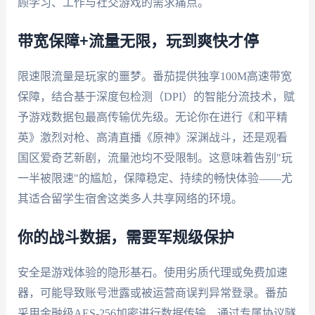
顾学习、工作与社交游戏的需求痛点。
带宽保障+流量无限，玩到爽快才停
限速限流量是玩家的噩梦。番茄提供独享100M高速带宽
保障，结合基于深度包检测（DPI）的智能分流技术，赋
予游戏数据包最高传输优先级。无论你在进行《和平精
英》激烈对枪、高清直播《原神》深渊战斗，还是观看
国区爱奇艺新剧，流量池均不受限制。这意味着告别"玩
一半被限速"的尴尬，保障稳定、持续的畅快体验——尤
其适合留学生宿舍这类多人共享网络的环境。
你的战斗数据，需要军规级保护
安全是游戏体验的隐形基石。使用劣质代理或免费加速
器，可能导致账号泄露或被运营商误判异常登录。番茄
采用金融级AES-256加密进行数据传输，通过专属协议隧