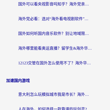
国外可以看央视影音吗知乎？海外党亲测有效的回国加速方案
海外党必看：选对“海外看电视剧软件”，再也不用愁国内剧刷不了
国外如何听国内音乐软件？别让地域限制，断了你的中文歌单
海外哪里能看奥运直播？留学生&海外华人必看的体育赛事观赛终极指南
12123交管在国外怎么使用不了？海外华人必看的无缝访问国内资源指南
加速国内游戏
意大利怎么玩模拟城市我是市长？海外党国服游戏加速终极攻略（附三国3量子特攻解决办法）
人在海外，如何选择一款靠谱的玩剑灵2加速器？