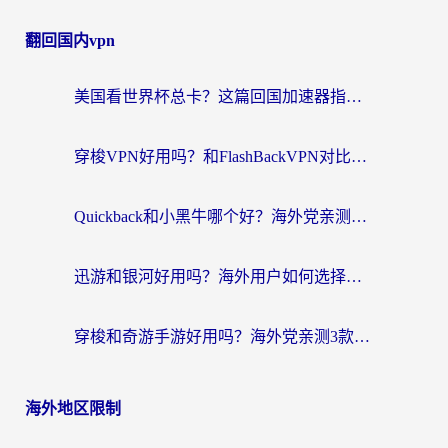
翻回国内vpn
美国看世界杯总卡？这篇回国加速器指南帮你无缝刷国内资源（附苹果手机VPN设置步骤）
穿梭VPN好用吗？和FlashBackVPN对比哪个回国效果更好？
Quickback和小黑牛哪个好？海外党亲测指南，选对回国加速器秒回国内
迅游和银河好用吗？海外用户如何选择回国加速器实现无缝访问国内资源
穿梭和奇游手游好用吗？海外党亲测3款回国加速器，附蜜蜂加速器七天试用攻略
海外地区限制