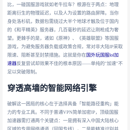
比，一碰国服游戏就如老牛拉车？根源在于两点：地理
距离衍生的物理延迟，以及人为设置的路由屏障。当你
身处洛杉矶，数据包需绕过大半个地球才触及位于国内
的《和平精英》服务器，几百毫秒的延迟让刚枪成为奢
望。更棘手的是，诸如《原神》、《英雄联盟》等国服
游戏，为避免服务器负载或政策合规，常对非大陆IP采取
限速、阻断甚至封禁措施。这就是你在
国外玩国服lol加
速器
反复尝试却效果不佳的根本原因——单纯的"加速"不
足以突破限制。
穿透高墙的智能网络引擎
破解这一困局的核心在于选择具备「智能路径重构」能
力的专业工具。不同于普通VPN简单加密IP，顶级国服
加速器需打通两个关键点：一是拥有深入中国大陆核心
区域的专用网络通道（回国专线），二是能精准识别并