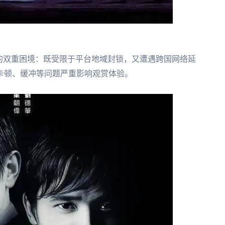
的双重困境：既受限于平台地域封锁，又遭遇跨国网络延
卡顿、缓冲等问题严重影响观赏体验。