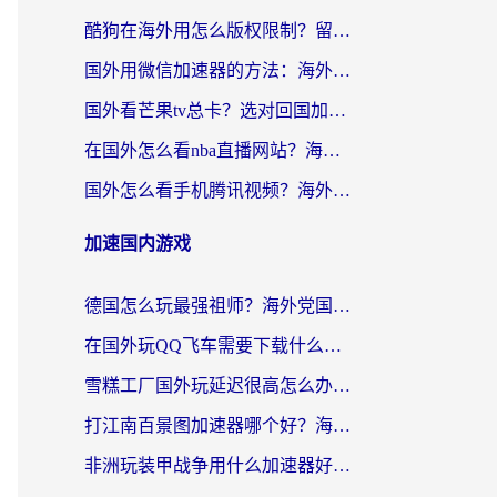
酷狗在海外用怎么版权限制？留学生亲测：3步解决听国内音乐难题
国外用微信加速器的方法：海外党无缝连接国内生活的实用指南
国外看芒果tv总卡？选对回国加速器，轻松追《浪姐》不费劲
在国外怎么看nba直播网站？海外党专属体育观赛指南，告别地区限制！
国外怎么看手机腾讯视频？海外党亲测有效的追剧加速器选择指南
加速国内游戏
德国怎么玩最强祖师？海外党国服游戏加速器选择全攻略（附宝可梦Online实测）
在国外玩QQ飞车需要下载什么加速器呢？海外党亲测有效的国服游戏加速指南
雪糕工厂国外玩延迟很高怎么办？海外玩家国服游戏加速终极攻略（附实测推荐）
打江南百景图加速器哪个好？海外党踩坑N次后，终于找到不卡的秘诀
非洲玩装甲战争用什么加速器好？海外党亲测有效的国服游戏加速方案