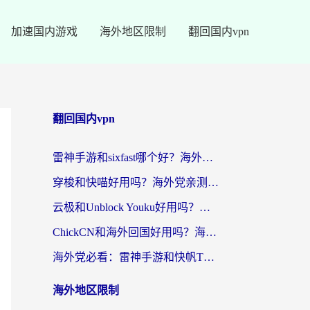
加速国内游戏
海外地区限制
翻回国内vpn
翻回国内vpn
雷神手游和sixfast哪个好？海外党亲测3款回国加速器，教你选对不踩坑
穿梭和快喵好用吗？海外党亲测：小众加速器对比+番茄加速器深度体验
云极和Unblock Youku好用吗？海外党亲测+2026回国加速器避坑指南
ChickCN和海外回国好用吗？海外党2026亲测：从手游到影音，选对加速器的3个关键
海外党必看：雷神手游和快帆TV版好用吗？3步选对回国加速器不踩坑
海外地区限制