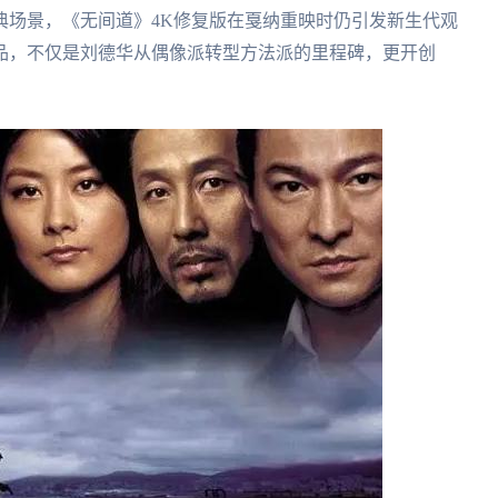
典场景，《无间道》4K修复版在戛纳重映时仍引发新生代观
品，不仅是刘德华从偶像派转型方法派的里程碑，更开创