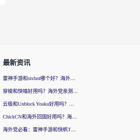
最新资讯
雷神手游和sixfast哪个好？海外党亲测3款回国加速器，教你选对不踩坑
穿梭和快喵好用吗？海外党亲测：小众加速器对比+番茄加速器深度体验
云极和Unblock Youku好用吗？海外党亲测+2026回国加速器避坑指南
ChickCN和海外回国好用吗？海外党2026亲测：从手游到影音，选对加速器的3个关键
海外党必看：雷神手游和快帆TV版好用吗？3步选对回国加速器不踩坑