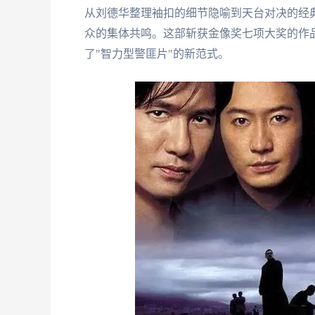
从刘德华整理袖扣的细节隐喻到天台对决的经
众的集体共鸣。这部斩获金像奖七项大奖的作
了"智力型警匪片"的新范式。