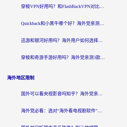
穿梭VPN好用吗？和FlashBackVPN对比哪个回国效果更好？
Quickback和小黑牛哪个好？海外党亲测指南，选对回国加速器秒回国内
迅游和银河好用吗？海外用户如何选择回国加速器实现无缝访问国内资源
穿梭和奇游手游好用吗？海外党亲测3款回国加速器，附蜜蜂加速器七天试用攻略
海外地区限制
国外可以看央视影音吗知乎？海外党亲测有效的回国加速方案
海外党必看：选对“海外看电视剧软件”，再也不用愁国内剧刷不了