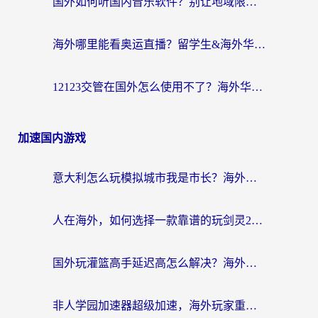
国外如何听国内音乐软件？别让地域限制，断了你的中文歌单
海外哪里能看奥运直播？留学生&海外华人必看的体育赛事观赛终极指南
12123交管在国外怎么使用不了？海外华人必看的无缝访问国内资源指南
加速国内游戏
意大利怎么玩模拟城市我是市长？海外党国服游戏加速终极攻略（附三国3量子特攻解决办法）
人在海外，如何选择一款靠谱的玩剑灵2加速器？
国外玩灌篮高手延迟高怎么解决？海外玩家国服游戏加速终极指南
非人学园加速器超级加速，海外玩家重返国服的通行证