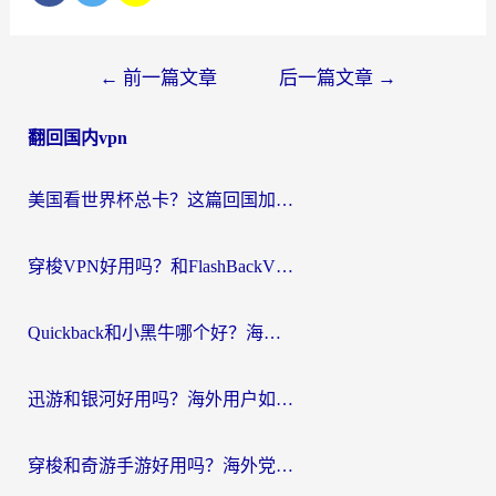
文
←
前一篇文章
后一篇文章
→
章
翻回国内vpn
导
航
美国看世界杯总卡？这篇回国加速器指南帮你无缝刷国内资源（附苹果手机VPN设置步骤）
穿梭VPN好用吗？和FlashBackVPN对比哪个回国效果更好？
Quickback和小黑牛哪个好？海外党亲测指南，选对回国加速器秒回国内
迅游和银河好用吗？海外用户如何选择回国加速器实现无缝访问国内资源
穿梭和奇游手游好用吗？海外党亲测3款回国加速器，附蜜蜂加速器七天试用攻略