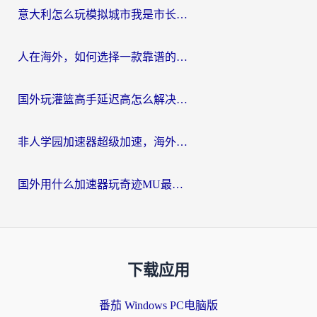
意大利怎么玩模拟城市我是市长？海外党国服游戏加速终极攻略（附三国3量子特攻解决办法）
人在海外，如何选择一款靠谱的玩剑灵2加速器？
国外玩灌篮高手延迟高怎么解决？海外玩家国服游戏加速终极指南
非人学园加速器超级加速，海外玩家重返国服的通行证
国外用什么加速器玩奇迹MU最好？2026海外玩家国服游戏加速全攻略
下载应用
番茄 Windows PC电脑版