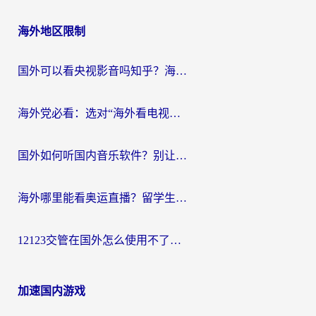
海外地区限制
国外可以看央视影音吗知乎？海外党亲测有效的回国加速方案
海外党必看：选对“海外看电视剧软件”，再也不用愁国内剧刷不了
国外如何听国内音乐软件？别让地域限制，断了你的中文歌单
海外哪里能看奥运直播？留学生&海外华人必看的体育赛事观赛终极指南
12123交管在国外怎么使用不了？海外华人必看的无缝访问国内资源指南
加速国内游戏