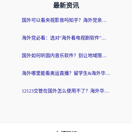
最新资讯
国外可以看央视影音吗知乎？海外党亲测有效的回国加速方案
海外党必看：选对“海外看电视剧软件”，再也不用愁国内剧刷不了
国外如何听国内音乐软件？别让地域限制，断了你的中文歌单
海外哪里能看奥运直播？留学生&海外华人必看的体育赛事观赛终极指南
12123交管在国外怎么使用不了？海外华人必看的无缝访问国内资源指南