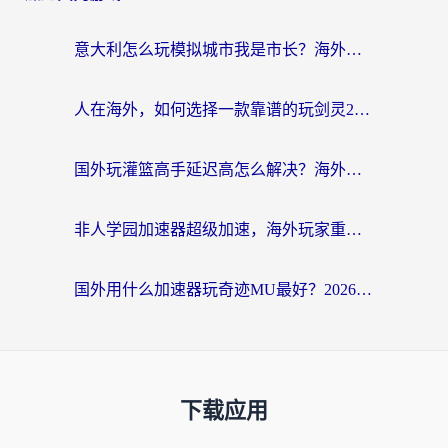
意大利怎么玩模拟城市我是市长？海外党国服游戏加速终极攻略（附三国3量子特攻解决办法）
人在海外，如何选择一款靠谱的玩剑灵2加速器？
国外玩灌篮高手延迟高怎么解决？海外玩家国服游戏加速终极指南
非人学园加速器超级加速，海外玩家重返国服的通行证
国外用什么加速器玩奇迹MU最好？2026海外玩家国服游戏加速全攻略
下载应用