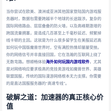
当你尝试在欧美、澳洲或亚洲其他国家登陆国内游戏服
务器时，数据包需要跨越半个地球的长途跋涉。复杂的
国际网络路由、层层叠叠的防火墙，以及高峰期激增的
跨国流量拥塞，是造成几百甚至上千毫秒延迟、频繁掉
线卡顿的主因。这就是为什么很多留学生在美服延迟高
如何玩中国版魔兽世界时，空有满腔热情却屡屡受挫。
你的网络信号并非直接回国，它在浩瀚的互联网上绕了
无数弯路。想顺畅体验
海外如何玩国内游戏软件
，尤其
是对网络响应要求极高的竞技类游戏如魔兽世界、英雄
联盟国服，传统的国际漫游网络根本无力支撑。你需要
的是直达国服服务器的“高速专线”。
破解之道：加速器的真正核心价
值