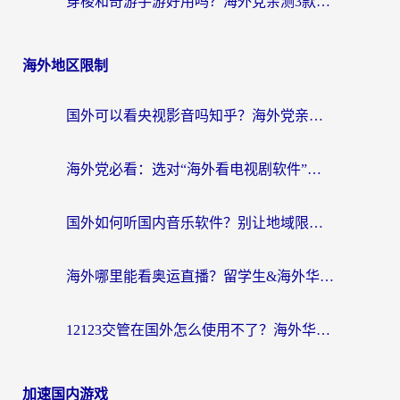
穿梭和奇游手游好用吗？海外党亲测3款回国加速器，附蜜蜂加速器七天试用攻略
海外地区限制
国外可以看央视影音吗知乎？海外党亲测有效的回国加速方案
海外党必看：选对“海外看电视剧软件”，再也不用愁国内剧刷不了
国外如何听国内音乐软件？别让地域限制，断了你的中文歌单
海外哪里能看奥运直播？留学生&海外华人必看的体育赛事观赛终极指南
12123交管在国外怎么使用不了？海外华人必看的无缝访问国内资源指南
加速国内游戏