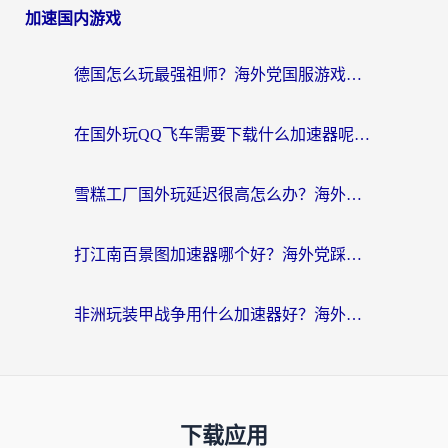
加速国内游戏
德国怎么玩最强祖师？海外党国服游戏加速器选择全攻略（附宝可梦Online实测）
在国外玩QQ飞车需要下载什么加速器呢？海外党亲测有效的国服游戏加速指南
雪糕工厂国外玩延迟很高怎么办？海外玩家国服游戏加速终极攻略（附实测推荐）
打江南百景图加速器哪个好？海外党踩坑N次后，终于找到不卡的秘诀
非洲玩装甲战争用什么加速器好？海外党亲测有效的国服游戏加速方案
下载应用