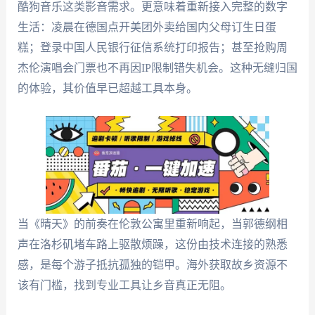
酷狗音乐这类影音需求。更意味着重新接入完整的数字
生活：凌晨在德国点开美团外卖给国内父母订生日蛋
糕；登录中国人民银行征信系统打印报告；甚至抢购周
杰伦演唱会门票也不再因IP限制错失机会。这种无缝归国
的体验，其价值早已超越工具本身。
当《晴天》的前奏在伦敦公寓里重新响起，当郭德纲相
声在洛杉矶堵车路上驱散烦躁，这份由技术连接的熟悉
感，是每个游子抵抗孤独的铠甲。海外获取故乡资源不
该有门槛，找到专业工具让乡音真正无阻。