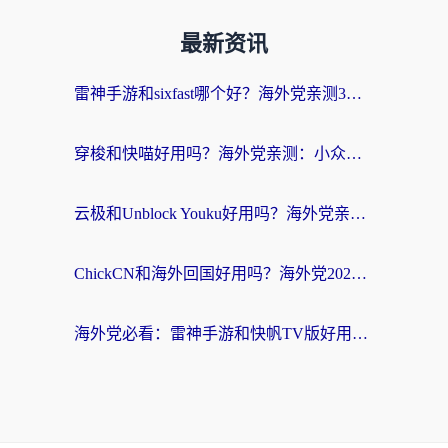
最新资讯
雷神手游和sixfast哪个好？海外党亲测3款回国加速器，教你选对不踩坑
穿梭和快喵好用吗？海外党亲测：小众加速器对比+番茄加速器深度体验
云极和Unblock Youku好用吗？海外党亲测+2026回国加速器避坑指南
ChickCN和海外回国好用吗？海外党2026亲测：从手游到影音，选对加速器的3个关键
海外党必看：雷神手游和快帆TV版好用吗？3步选对回国加速器不踩坑