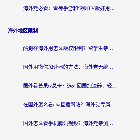
海外党必看：雷神手游和快帆TV版好用吗？3步选对回国加速器不踩坑
海外地区限制
酷狗在海外用怎么版权限制？留学生亲测：3步解决听国内音乐难题
国外用微信加速器的方法：海外党无缝连接国内生活的实用指南
国外看芒果tv总卡？选对回国加速器，轻松追《浪姐》不费劲
在国外怎么看nba直播网站？海外党专属体育观赛指南，告别地区限制！
国外怎么看手机腾讯视频？海外党亲测有效的追剧加速器选择指南