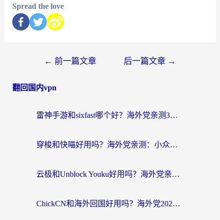
Spread the love
←
前一篇文章
后一篇文章
→
翻回国内vpn
雷神手游和sixfast哪个好？海外党亲测3款回国加速器，教你选对不踩坑
穿梭和快喵好用吗？海外党亲测：小众加速器对比+番茄加速器深度体验
云极和Unblock Youku好用吗？海外党亲测+2026回国加速器避坑指南
ChickCN和海外回国好用吗？海外党2026亲测：从手游到影音，选对加速器的3个关键