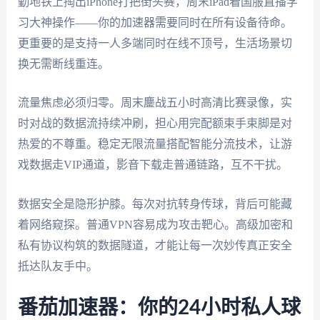
勤地铁上掏出iPhone打把街头赛，周末iPad看国服直播学
习大神操作——你的加速器需要同时在所有设备待命。
更重要的是支持一人多端同时在线不顶号，生活场景切
换无需断线重连。
流量焦虑必须归零。周末鏖战五小时高清比赛录像，实
时对战的数据流持续冲刷，担心用完配额束手束脚是对
热爱的不尊重。稳定无限流量搭配智能分流技术，让游
戏数据走VIP通道，影音下载走普通链路，互不干扰。
数据安全是隐形护膝。每次对抗转身传球，背后可能藏
着网络窥探。普通VPN容易成为攻击靶心。高级加密和
私有协议构筑的数据隧道，才能让每一次妙传真正安全
抵达队友手中。
番茄加速器：你的24小时私人球