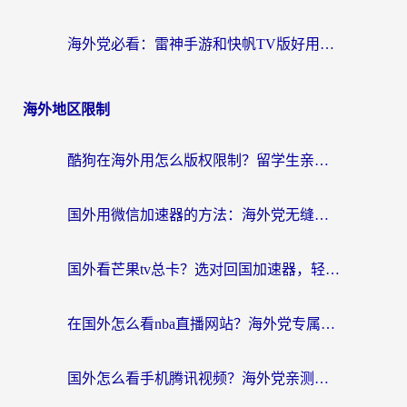
海外党必看：雷神手游和快帆TV版好用吗？3步选对回国加速器不踩坑
海外地区限制
酷狗在海外用怎么版权限制？留学生亲测：3步解决听国内音乐难题
国外用微信加速器的方法：海外党无缝连接国内生活的实用指南
国外看芒果tv总卡？选对回国加速器，轻松追《浪姐》不费劲
在国外怎么看nba直播网站？海外党专属体育观赛指南，告别地区限制！
国外怎么看手机腾讯视频？海外党亲测有效的追剧加速器选择指南