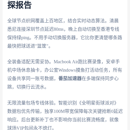
探报告
全球节点织网覆盖上百地区，结合实时动态算法。清晨
悉尼连接深圳节点延迟80ms，晚上自动切换至香港专线
保持绿ping。不用手动切换服务器，它比你更清楚哪条路
最快把球送进"篮筐"。
全装备适配无需妥协。Macbook Air跑比赛录像，安卓手
机中场休息抽卡，办公室Windows摸鱼打活动任务，所有
设备共享同一账号数据，
番茄加速器
在多端保持同步心
跳，切换行云流水。
无限流量包场专线体验。智能识别《全明星街球派对》
数据包优先传输，独享100M带宽保障每次关键抢断0延迟
响应。后台更新补丁也不影响你当前比赛流畅度，就像
球场VIP包间永不熄灯。