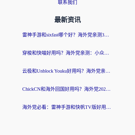
联系我们
最新资讯
雷神手游和sixfast哪个好？海外党亲测3款回国加速器，教你选对不踩坑
穿梭和快喵好用吗？海外党亲测：小众加速器对比+番茄加速器深度体验
云极和Unblock Youku好用吗？海外党亲测+2026回国加速器避坑指南
ChickCN和海外回国好用吗？海外党2026亲测：从手游到影音，选对加速器的3个关键
海外党必看：雷神手游和快帆TV版好用吗？3步选对回国加速器不踩坑