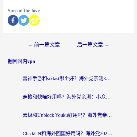
Spread the love
←
前一篇文章
后一篇文章
→
翻回国内vpn
雷神手游和sixfast哪个好？海外党亲测3款回国加速器，教你选对不踩坑
穿梭和快喵好用吗？海外党亲测：小众加速器对比+番茄加速器深度体验
云极和Unblock Youku好用吗？海外党亲测+2026回国加速器避坑指南
ChickCN和海外回国好用吗？海外党2026亲测：从手游到影音，选对加速器的3个关键