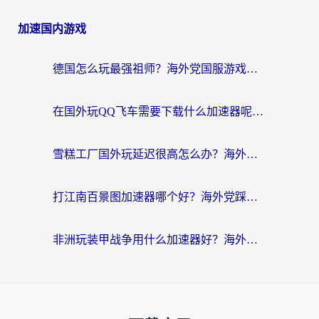
加速国内游戏
德国怎么玩最强祖师？海外党国服游戏加速器选择全攻略（附宝可梦Online实测）
在国外玩QQ飞车需要下载什么加速器呢？海外党亲测有效的国服游戏加速指南
雪糕工厂国外玩延迟很高怎么办？海外玩家国服游戏加速终极攻略（附实测推荐）
打江南百景图加速器哪个好？海外党踩坑N次后，终于找到不卡的秘诀
非洲玩装甲战争用什么加速器好？海外党亲测有效的国服游戏加速方案