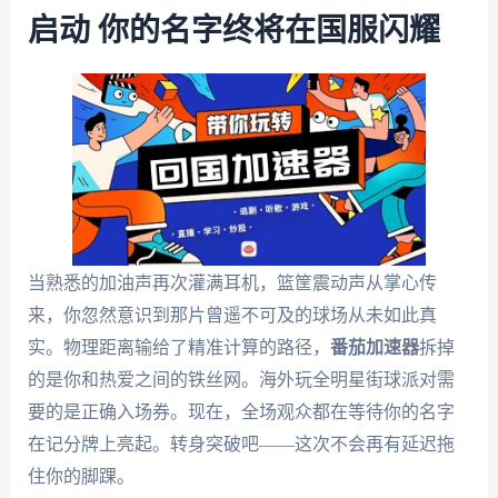
启动 你的名字终将在国服闪耀
当熟悉的加油声再次灌满耳机，篮筐震动声从掌心传
来，你忽然意识到那片曾遥不可及的球场从未如此真
实。物理距离输给了精准计算的路径，
番茄加速器
拆掉
的是你和热爱之间的铁丝网。海外玩全明星街球派对需
要的是正确入场券。现在，全场观众都在等待你的名字
在记分牌上亮起。转身突破吧——这次不会再有延迟拖
住你的脚踝。