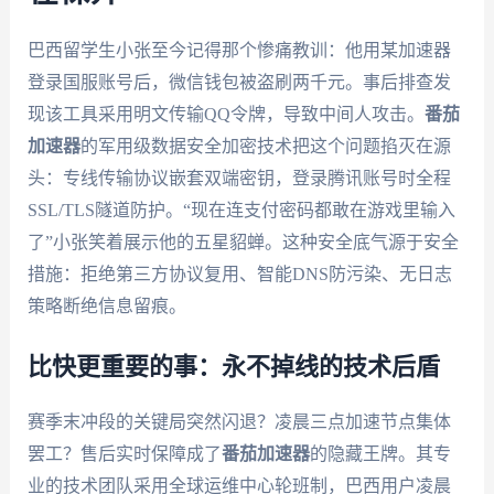
巴西留学生小张至今记得那个惨痛教训：他用某加速器
登录国服账号后，微信钱包被盗刷两千元。事后排查发
现该工具采用明文传输QQ令牌，导致中间人攻击。
番茄
加速器
的军用级数据安全加密技术把这个问题掐灭在源
头：专线传输协议嵌套双端密钥，登录腾讯账号时全程
SSL/TLS隧道防护。“现在连支付密码都敢在游戏里输入
了”小张笑着展示他的五星貂蝉。这种安全底气源于安全
措施：拒绝第三方协议复用、智能DNS防污染、无日志
策略断绝信息留痕。
比快更重要的事：永不掉线的技术后盾
赛季末冲段的关键局突然闪退？凌晨三点加速节点集体
罢工？售后实时保障成了
番茄加速器
的隐藏王牌。其专
业的技术团队采用全球运维中心轮班制，巴西用户凌晨