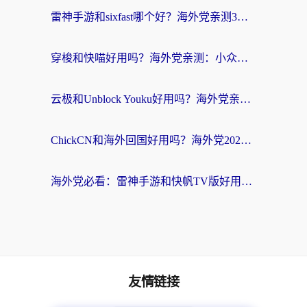
雷神手游和sixfast哪个好？海外党亲测3款回国加速器，教你选对不踩坑
穿梭和快喵好用吗？海外党亲测：小众加速器对比+番茄加速器深度体验
云极和Unblock Youku好用吗？海外党亲测+2026回国加速器避坑指南
ChickCN和海外回国好用吗？海外党2026亲测：从手游到影音，选对加速器的3个关键
海外党必看：雷神手游和快帆TV版好用吗？3步选对回国加速器不踩坑
友情链接