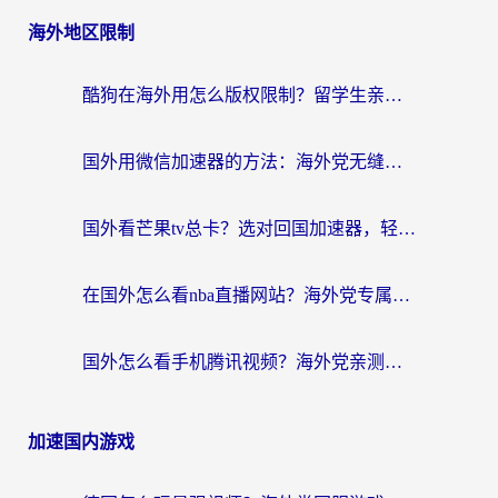
海外地区限制
酷狗在海外用怎么版权限制？留学生亲测：3步解决听国内音乐难题
国外用微信加速器的方法：海外党无缝连接国内生活的实用指南
国外看芒果tv总卡？选对回国加速器，轻松追《浪姐》不费劲
在国外怎么看nba直播网站？海外党专属体育观赛指南，告别地区限制！
国外怎么看手机腾讯视频？海外党亲测有效的追剧加速器选择指南
加速国内游戏