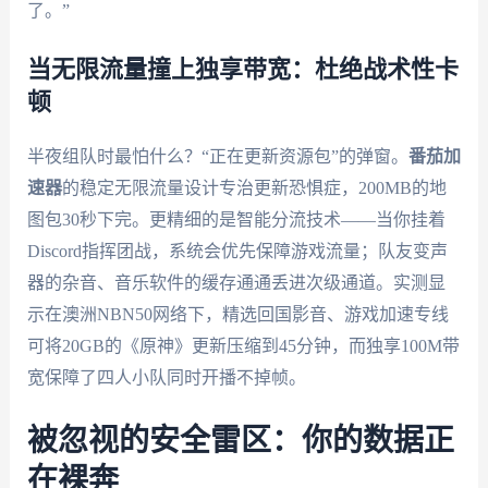
了。”
当无限流量撞上独享带宽：杜绝战术性卡
顿
半夜组队时最怕什么？“正在更新资源包”的弹窗。
番茄加
速器
的稳定无限流量设计专治更新恐惧症，200MB的地
图包30秒下完。更精细的是智能分流技术——当你挂着
Discord指挥团战，系统会优先保障游戏流量；队友变声
器的杂音、音乐软件的缓存通通丢进次级通道。实测显
示在澳洲NBN50网络下，精选回国影音、游戏加速专线
可将20GB的《原神》更新压缩到45分钟，而独享100M带
宽保障了四人小队同时开播不掉帧。
被忽视的安全雷区：你的数据正
在裸奔