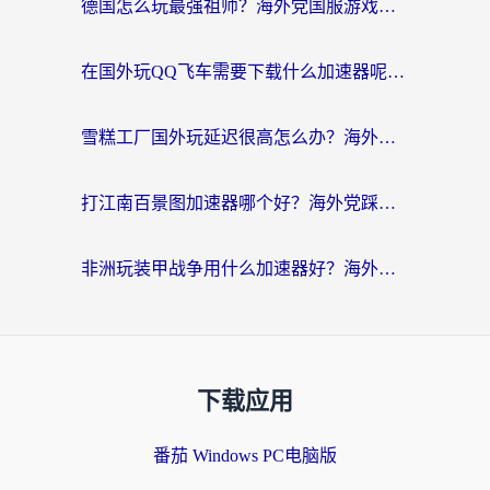
德国怎么玩最强祖师？海外党国服游戏加速器选择全攻略（附宝可梦Online实测）
在国外玩QQ飞车需要下载什么加速器呢？海外党亲测有效的国服游戏加速指南
雪糕工厂国外玩延迟很高怎么办？海外玩家国服游戏加速终极攻略（附实测推荐）
打江南百景图加速器哪个好？海外党踩坑N次后，终于找到不卡的秘诀
非洲玩装甲战争用什么加速器好？海外党亲测有效的国服游戏加速方案
下载应用
番茄 Windows PC电脑版