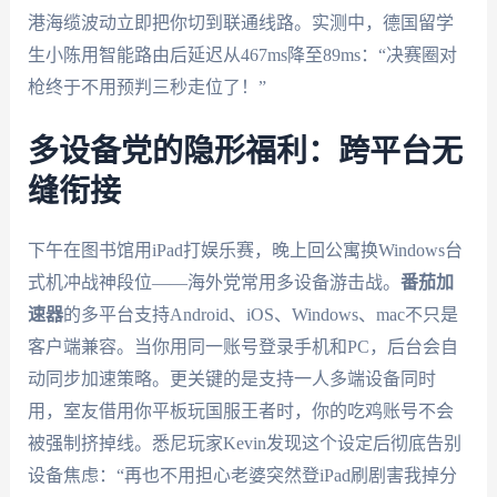
港海缆波动立即把你切到联通线路。实测中，德国留学
生小陈用智能路由后延迟从467ms降至89ms：“决赛圈对
枪终于不用预判三秒走位了！”
多设备党的隐形福利：跨平台无
缝衔接
下午在图书馆用iPad打娱乐赛，晚上回公寓换Windows台
式机冲战神段位——海外党常用多设备游击战。
番茄加
速器
的多平台支持Android、iOS、Windows、mac不只是
客户端兼容。当你用同一账号登录手机和PC，后台会自
动同步加速策略。更关键的是支持一人多端设备同时
用，室友借用你平板玩国服王者时，你的吃鸡账号不会
被强制挤掉线。悉尼玩家Kevin发现这个设定后彻底告别
设备焦虑：“再也不用担心老婆突然登iPad刷剧害我掉分