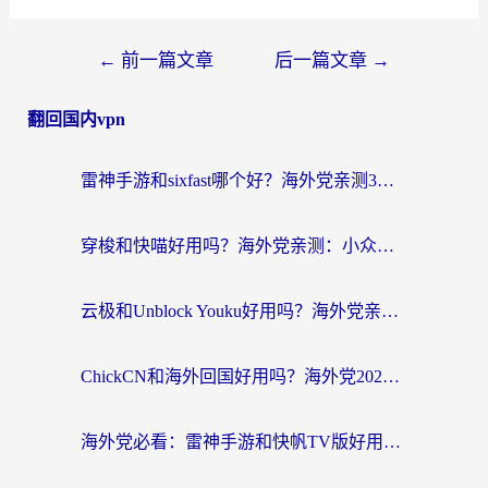
←
前一篇文章
后一篇文章
→
翻回国内vpn
雷神手游和sixfast哪个好？海外党亲测3款回国加速器，教你选对不踩坑
穿梭和快喵好用吗？海外党亲测：小众加速器对比+番茄加速器深度体验
云极和Unblock Youku好用吗？海外党亲测+2026回国加速器避坑指南
ChickCN和海外回国好用吗？海外党2026亲测：从手游到影音，选对加速器的3个关键
海外党必看：雷神手游和快帆TV版好用吗？3步选对回国加速器不踩坑