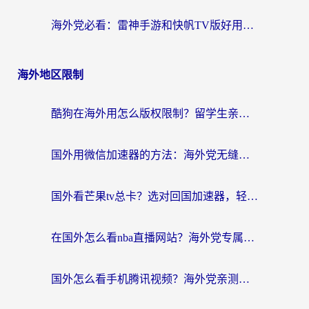
海外党必看：雷神手游和快帆TV版好用吗？3步选对回国加速器不踩坑
海外地区限制
酷狗在海外用怎么版权限制？留学生亲测：3步解决听国内音乐难题
国外用微信加速器的方法：海外党无缝连接国内生活的实用指南
国外看芒果tv总卡？选对回国加速器，轻松追《浪姐》不费劲
在国外怎么看nba直播网站？海外党专属体育观赛指南，告别地区限制！
国外怎么看手机腾讯视频？海外党亲测有效的追剧加速器选择指南