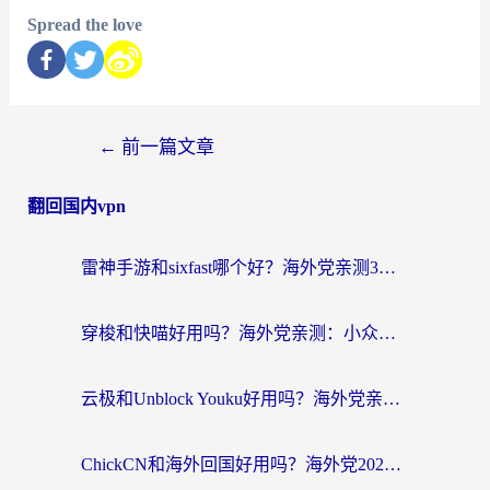
Spread the love
←
前一篇文章
翻回国内vpn
雷神手游和sixfast哪个好？海外党亲测3款回国加速器，教你选对不踩坑
穿梭和快喵好用吗？海外党亲测：小众加速器对比+番茄加速器深度体验
云极和Unblock Youku好用吗？海外党亲测+2026回国加速器避坑指南
ChickCN和海外回国好用吗？海外党2026亲测：从手游到影音，选对加速器的3个关键