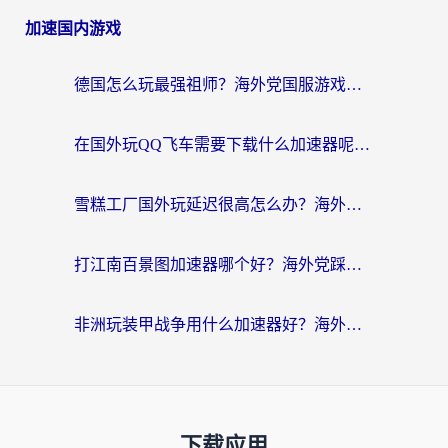
加速国内游戏
德国怎么玩最强祖师？海外党国服游戏加速器选择全攻略（附宝可梦Online实测）
在国外玩QQ飞车需要下载什么加速器呢？海外党亲测有效的国服游戏加速指南
雪糕工厂国外玩延迟很高怎么办？海外玩家国服游戏加速终极攻略（附实测推荐）
打江南百景图加速器哪个好？海外党踩坑N次后，终于找到不卡的秘诀
非洲玩装甲战争用什么加速器好？海外党亲测有效的国服游戏加速方案
下载应用