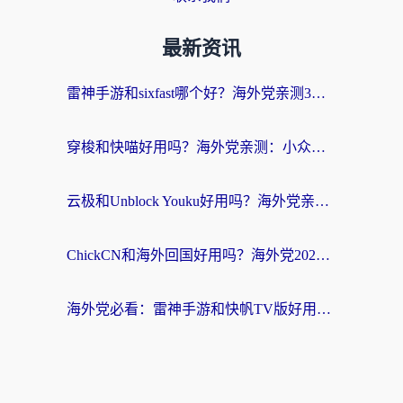
最新资讯
雷神手游和sixfast哪个好？海外党亲测3款回国加速器，教你选对不踩坑
穿梭和快喵好用吗？海外党亲测：小众加速器对比+番茄加速器深度体验
云极和Unblock Youku好用吗？海外党亲测+2026回国加速器避坑指南
ChickCN和海外回国好用吗？海外党2026亲测：从手游到影音，选对加速器的3个关键
海外党必看：雷神手游和快帆TV版好用吗？3步选对回国加速器不踩坑