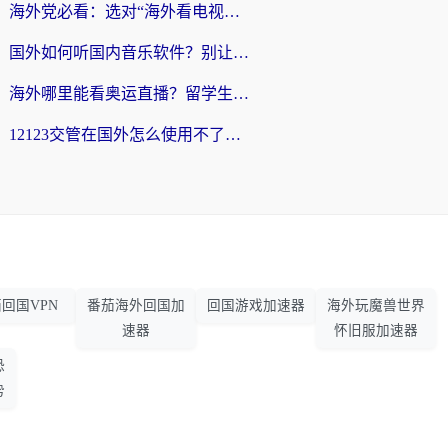
海外党必看：选对“海外看电视剧软件”，再也不用愁国内剧刷不了
国外如何听国内音乐软件？别让地域限制，断了你的中文歌单
海外哪里能看奥运直播？留学生&海外华人必看的体育赛事观赛终极指南
12123交管在国外怎么使用不了？海外华人必看的无缝访问国内资源指南
回国VPN
番茄海外回国加
回国游戏加速器
海外玩魔兽世界
速器
怀旧服加速器
恐
势