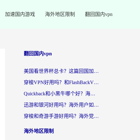
加速国内游戏
海外地区限制
翻回国内vpn
翻回国内vpn
美国看世界杯总卡？这篇回国加速器指南帮你无缝刷国内资源（附苹果手机VPN设置步骤）
穿梭VPN好用吗？和FlashBackVPN对比哪个回国效果更好？
Quickback和小黑牛哪个好？海外党亲测指南，选对回国加速器秒回国内
迅游和银河好用吗？海外用户如何选择回国加速器实现无缝访问国内资源
穿梭和奇游手游好用吗？海外党亲测3款回国加速器，附蜜蜂加速器七天试用攻略
海外地区限制