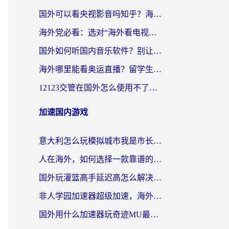
国外可以看央视影音吗知乎？海外党亲测有效的回国加速方案
海外党必看：选对“海外看电视剧软件”，再也不用愁国内剧刷不了
国外如何听国内音乐软件？别让地域限制，断了你的中文歌单
海外哪里能看奥运直播？留学生&海外华人必看的体育赛事观赛终极指南
12123交管在国外怎么使用不了？海外华人必看的无缝访问国内资源指南
加速国内游戏
意大利怎么玩模拟城市我是市长？海外党国服游戏加速终极攻略（附三国3量子特攻解决办法）
人在海外，如何选择一款靠谱的玩剑灵2加速器？
国外玩灌篮高手延迟高怎么解决？海外玩家国服游戏加速终极指南
非人学园加速器超级加速，海外玩家重返国服的通行证
国外用什么加速器玩奇迹MU最好？2026海外玩家国服游戏加速全攻略