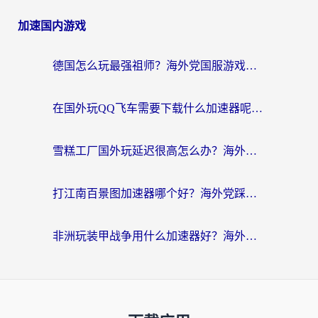
加速国内游戏
德国怎么玩最强祖师？海外党国服游戏加速器选择全攻略（附宝可梦Online实测）
在国外玩QQ飞车需要下载什么加速器呢？海外党亲测有效的国服游戏加速指南
雪糕工厂国外玩延迟很高怎么办？海外玩家国服游戏加速终极攻略（附实测推荐）
打江南百景图加速器哪个好？海外党踩坑N次后，终于找到不卡的秘诀
非洲玩装甲战争用什么加速器好？海外党亲测有效的国服游戏加速方案