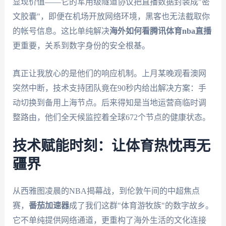
显现价值——它的军用级隧道协议把直播数据封装成"密
文胶囊"，即便在机场开放网络环境，黑客也无法截取你
的帐号信息。这比单纯解决
海外如何看腾讯体育nba直播
更重要，关系到数字身份的安全根基。
真正让我放心的是他们的响应机制。上月某晚观看澳网
突然中断，技术支持团队竟在90秒内给出解决方案：手
动切换到备用上海节点。后来得知是当地运营商临时调
整路由，他们全天候监控着全球672个节点的健康状态。
技术赋能时刻：让体育热忱再无
疆界
从西雅图凌晨的NBA揭幕战，到伦敦午间的中超焦点
赛，
番茄加速器
成了我们这群"体育游牧族"的数字故乡。
它不单纯提供网络通道，更重构了海外生活的文化连接