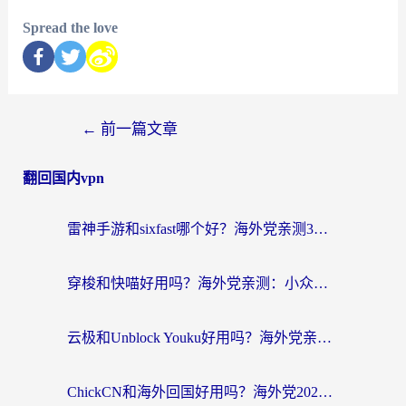
Spread the love
←
前一篇文章
翻回国内vpn
雷神手游和sixfast哪个好？海外党亲测3款回国加速器，教你选对不踩坑
穿梭和快喵好用吗？海外党亲测：小众加速器对比+番茄加速器深度体验
云极和Unblock Youku好用吗？海外党亲测+2026回国加速器避坑指南
ChickCN和海外回国好用吗？海外党2026亲测：从手游到影音，选对加速器的3个关键