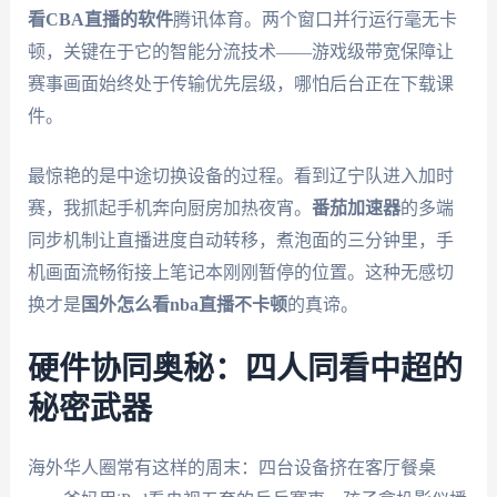
看CBA直播的软件
腾讯体育。两个窗口并行运行毫无卡
顿，关键在于它的智能分流技术——游戏级带宽保障让
赛事画面始终处于传输优先层级，哪怕后台正在下载课
件。
最惊艳的是中途切换设备的过程。看到辽宁队进入加时
赛，我抓起手机奔向厨房加热夜宵。
番茄加速器
的多端
同步机制让直播进度自动转移，煮泡面的三分钟里，手
机画面流畅衔接上笔记本刚刚暂停的位置。这种无感切
换才是
国外怎么看nba直播不卡顿
的真谛。
硬件协同奥秘：四人同看中超的
秘密武器
海外华人圈常有这样的周末：四台设备挤在客厅餐桌