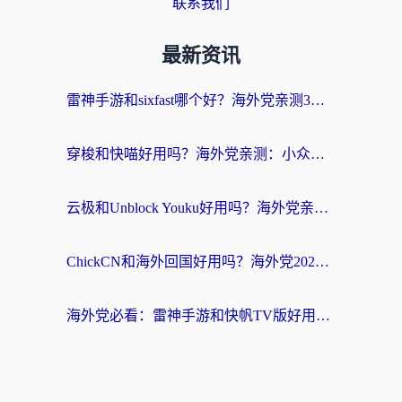
联系我们
最新资讯
雷神手游和sixfast哪个好？海外党亲测3款回国加速器，教你选对不踩坑
穿梭和快喵好用吗？海外党亲测：小众加速器对比+番茄加速器深度体验
云极和Unblock Youku好用吗？海外党亲测+2026回国加速器避坑指南
ChickCN和海外回国好用吗？海外党2026亲测：从手游到影音，选对加速器的3个关键
海外党必看：雷神手游和快帆TV版好用吗？3步选对回国加速器不踩坑