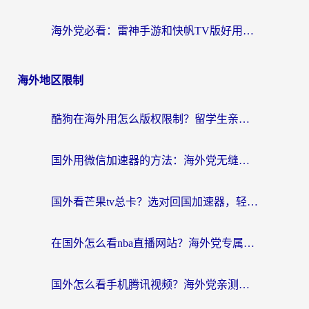
海外党必看：雷神手游和快帆TV版好用吗？3步选对回国加速器不踩坑
海外地区限制
酷狗在海外用怎么版权限制？留学生亲测：3步解决听国内音乐难题
国外用微信加速器的方法：海外党无缝连接国内生活的实用指南
国外看芒果tv总卡？选对回国加速器，轻松追《浪姐》不费劲
在国外怎么看nba直播网站？海外党专属体育观赛指南，告别地区限制！
国外怎么看手机腾讯视频？海外党亲测有效的追剧加速器选择指南