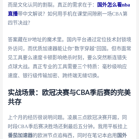
而是文化认同的割裂。真正的需求在于：
国外怎么看nba
直播
带中文解说？如何用手机在课堂间隙刷一场CBA第
四节决战？
答案藏在IP地址的魔术里。国内平台通过定位技术封锁境
外访问，而优质加速器能让你"数字穿越"回国。但市面常
见工具要么速度卡顿影响绝杀时刻，要么突然断连错失
点球大战。真正专业的工具需要三个特质：毫秒级响应
速度、银行级传输加密、跨终端无缝切换。
实战场景：欧冠决赛与CBA季后赛的完美
共存
上个月的经历很说明问题。凌晨三点欧冠决赛开踢，同
时段CBA季后赛决胜场还剩最后五分钟。我用平板挂上
番茄加速器
的欧洲节点追梅西，同时在笔记本启用
国外