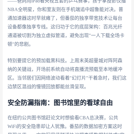
——爸妈用iPad看央视五套的乒乓赛事，孩子拿投影仪播
NBA全明星，你和室友则在手机端追中超鲁能对决。普
通加速器这时早就瘫了，但番茄的独享带宽技术让每台
设备都像独享专线。这归功于它的底层架构：百兆光纤
通道被切割为独立虚拟管道，避免出现"一人下载全场卡
顿"的悲剧。
特别要提它的预加载黑科技。上周末英超曼城对阵阿森
纳的关键战，开场前系统自动将直播流预载至本地缓冲
区。当邻居们因网络波动看着"幻灯片"干着急时，我们这
边禁区混战的慢镜回放都能丝滑呈现。
安全防漏指南：图书馆里的看球自由
在纽约公共图书馆赶论文时想偷看CBA总决赛，公共
WiFi的安全隐患却让人犹豫。番茄的数据加密方案这时