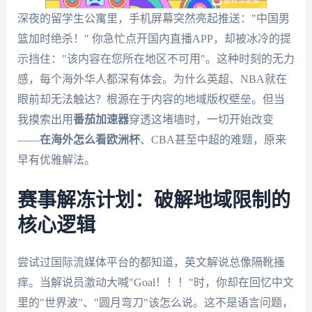
深夜的留学生公寓里，手机屏幕突然亮起推送："中国男
篮加时绝杀！" 你急忙点开国内直播APP，却被冰冷的提
示挡住："该内容在您所在地区不可用"。这种时刻的无力
感，每个海外华人都深有体会。为什么英超、NBA就在
眼前却无法触达？根源在于内容的地域版权壁垒。但当
我摸索出用
番茄加速器
穿透这堵墙时，一切开始改变
——
在海外怎么看欧洲杯
、CBA甚至中超的难题，原来
早有优雅解法。
赛事解冻计划：破解地域限制的
核心逻辑
尝试过国际流媒体平台的都知道，英文解说总像隔靴搔
痒。当解说员激动大喊"Goal！！！"时，你却在回忆中文
里的"世界波"、"圆月弯刀"该怎么说。这不是语言问题，