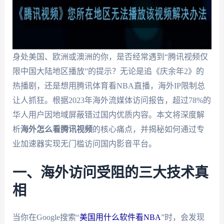
身处美国、欧洲或澳洲的你，是否经常遇到“腾讯视频仅
限中国大陆地区播放”的提示？无论是追《庆余年2》的
热播剧，还是想用腾讯体育看NBA直播，海外IP限制总
让人抓狂。根据2023年海外流媒体访问报告，超过78%的
华人用户因地域屏蔽错过国内优质内容。本文将深度解
析
海外怎么看腾讯视频
的核心痛点，并揭秘如何通过专
业加速器实现无门槛访问国内影音平台。
一、海外访问受阻的三大技术真
相
下载App免费加速回国
当你在Google搜索“
美国用什么软件看NBA
”时，会发现