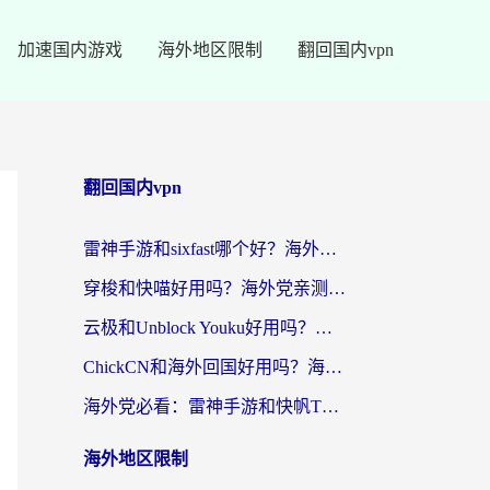
加速国内游戏
海外地区限制
翻回国内vpn
翻回国内vpn
雷神手游和sixfast哪个好？海外党亲测3款回国加速器，教你选对不踩坑
穿梭和快喵好用吗？海外党亲测：小众加速器对比+番茄加速器深度体验
云极和Unblock Youku好用吗？海外党亲测+2026回国加速器避坑指南
ChickCN和海外回国好用吗？海外党2026亲测：从手游到影音，选对加速器的3个关键
海外党必看：雷神手游和快帆TV版好用吗？3步选对回国加速器不踩坑
海外地区限制