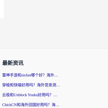
最新资讯
雷神手游和sixfast哪个好？海外党亲测3款回国加速器，教你选对不踩坑
穿梭和快喵好用吗？海外党亲测：小众加速器对比+番茄加速器深度体验
云极和Unblock Youku好用吗？海外党亲测+2026回国加速器避坑指南
ChickCN和海外回国好用吗？海外党2026亲测：从手游到影音，选对加速器的3个关键