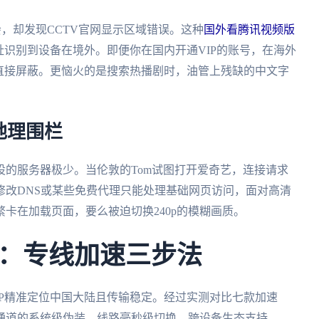
会，却发现CCTV官网显示区域错误。这种
国外看腾讯视频版
址识别到设备在境外。即便你在国内开通VIP的账号，在海外
直接屏蔽。更恼火的是搜索热播剧时，油管上残缺的中文字
地理围栏
的服务器极少。当伦敦的Tom试图打开爱奇艺，连接请求
修改DNS或某些免费代理只能处理基础网页访问，面对高清
卡在加载页面，要么被迫切换240p的模糊画质。
：专线加速三步法
P精准定位中国大陆且传输稳定。经过实测对比七款加速
通道的系统级伪装、线路毫秒级切换、跨设备生态支持。