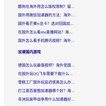
酷狗在海外用怎么版权限制？留学生亲测：3步解决听国内音乐难题
国外用微信加速器的方法：海外党无缝连接国内生活的实用指南
国外看芒果tv总卡？选对回国加速器，轻松追《浪姐》不费劲
在国外怎么看nba直播网站？海外党专属体育观赛指南，告别地区限制！
国外怎么看手机腾讯视频？海外党亲测有效的追剧加速器选择指南
加速国内游戏
德国怎么玩最强祖师？海外党国服游戏加速器选择全攻略（附宝可梦Online实测）
在国外玩QQ飞车需要下载什么加速器呢？海外党亲测有效的国服游戏加速指南
雪糕工厂国外玩延迟很高怎么办？海外玩家国服游戏加速终极攻略（附实测推荐）
打江南百景图加速器哪个好？海外党踩坑N次后，终于找到不卡的秘诀
非洲玩装甲战争用什么加速器好？海外党亲测有效的国服游戏加速方案