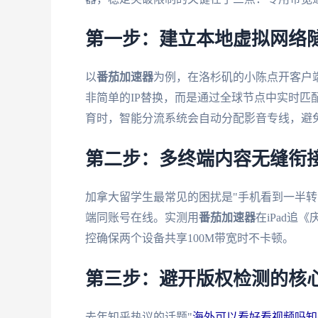
第一步：建立本地虚拟网络
以
番茄加速器
为例，在洛杉矶的小陈点开客户端
非简单的IP替换，而是通过全球节点中实时匹
育时，智能分流系统会自动分配影音专线，避
第二步：多终端内容无缝衔
加拿大留学生最常见的困扰是"手机看到一半转电脑
端同账号在线。实测用
番茄加速器
在iPad追
控确保两个设备共享100M带宽时不卡顿。
第三步：避开版权检测的核
去年知乎热议的话题"
海外可以看好看视频吗知