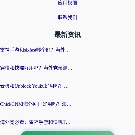
应用权限
联系我们
最新资讯
雷神手游和sixfast哪个好？海外党亲测3款回国加速器，教你选对不踩坑
穿梭和快喵好用吗？海外党亲测：小众加速器对比+番茄加速器深度体验
云极和Unblock Youku好用吗？海外党亲测+2026回国加速器避坑指南
ChickCN和海外回国好用吗？海外党2026亲测：从手游到影音，选对加速器的3个关键
海外党必看：雷神手游和快帆TV版好用吗？3步选对回国加速器不踩坑