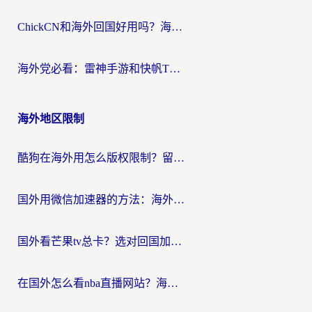
ChickCN和海外回国好用吗？海外党2026亲测：从手游到影音，选对加速器的3个关键
海外党必看：雷神手游和快帆TV版好用吗？3步选对回国加速器不踩坑
海外地区限制
酷狗在海外用怎么版权限制？留学生亲测：3步解决听国内音乐难题
国外用微信加速器的方法：海外党无缝连接国内生活的实用指南
国外看芒果tv总卡？选对回国加速器，轻松追《浪姐》不费劲
在国外怎么看nba直播网站？海外党专属体育观赛指南，告别地区限制！