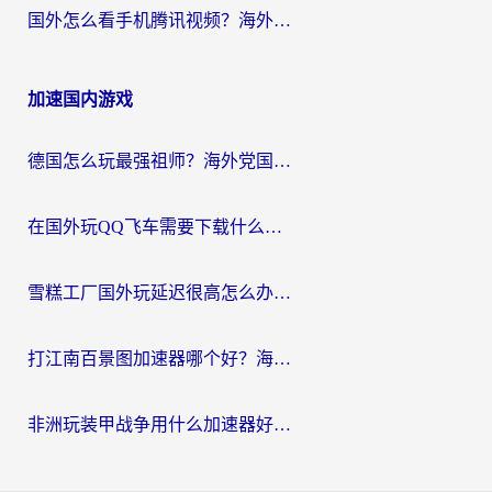
国外怎么看手机腾讯视频？海外党亲测有效的追剧加速器选择指南
加速国内游戏
德国怎么玩最强祖师？海外党国服游戏加速器选择全攻略（附宝可梦Online实测）
在国外玩QQ飞车需要下载什么加速器呢？海外党亲测有效的国服游戏加速指南
雪糕工厂国外玩延迟很高怎么办？海外玩家国服游戏加速终极攻略（附实测推荐）
打江南百景图加速器哪个好？海外党踩坑N次后，终于找到不卡的秘诀
非洲玩装甲战争用什么加速器好？海外党亲测有效的国服游戏加速方案