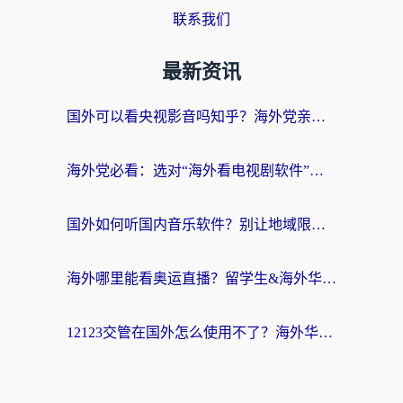
联系我们
最新资讯
国外可以看央视影音吗知乎？海外党亲测有效的回国加速方案
海外党必看：选对“海外看电视剧软件”，再也不用愁国内剧刷不了
国外如何听国内音乐软件？别让地域限制，断了你的中文歌单
海外哪里能看奥运直播？留学生&海外华人必看的体育赛事观赛终极指南
12123交管在国外怎么使用不了？海外华人必看的无缝访问国内资源指南