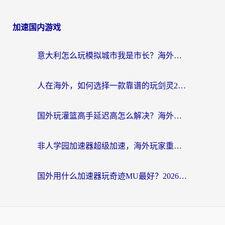
加速国内游戏
意大利怎么玩模拟城市我是市长？海外党国服游戏加速终极攻略（附三国3量子特攻解决办法）
人在海外，如何选择一款靠谱的玩剑灵2加速器？
国外玩灌篮高手延迟高怎么解决？海外玩家国服游戏加速终极指南
非人学园加速器超级加速，海外玩家重返国服的通行证
国外用什么加速器玩奇迹MU最好？2026海外玩家国服游戏加速全攻略