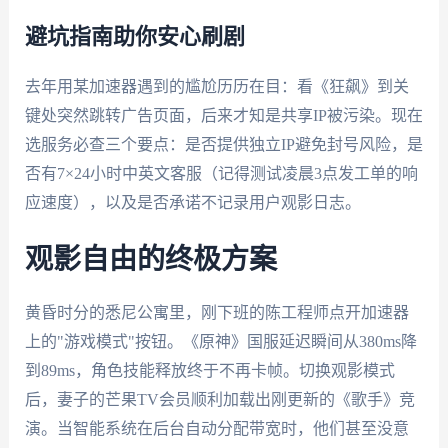
避坑指南助你安心刷剧
去年用某加速器遇到的尴尬历历在目：看《狂飙》到关
键处突然跳转广告页面，后来才知是共享IP被污染。现在
选服务必查三个要点：是否提供独立IP避免封号风险，是
否有7×24小时中英文客服（记得测试凌晨3点发工单的响
应速度），以及是否承诺不记录用户观影日志。
观影自由的终极方案
黄昏时分的悉尼公寓里，刚下班的陈工程师点开加速器
上的"游戏模式"按钮。《原神》国服延迟瞬间从380ms降
到89ms，角色技能释放终于不再卡帧。切换观影模式
后，妻子的芒果TV会员顺利加载出刚更新的《歌手》竞
演。当智能系统在后台自动分配带宽时，他们甚至没意