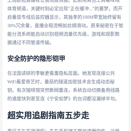
上周欧冠直播夜让我彻底信服。此前用其他工具看咪咕
体育频道，关键时刻必定出现"正在缓冲..."的噩梦。而开
启番茄专线后监控器显示，其独享的100M带宽始终留有
30%冗余量，直播全程流畅如丝绸滑动。原来秘密在于智
能分流系统能自动识别视频流量优先级，游戏和观影数
据通过不同管道传输。
安全防护的隐形铠甲
在法国读研的李敏更看重隐私层面。她发现连接公共
WiFi看爱奇艺时，番茄的隧道加密技术会生成动态秘
钥。有次咖啡馆突然断网重连，系统自动切换备用线路
的速度快到甚至连《宁安如梦》的台词都没漏掉半句。
超实用追剧指南五步走