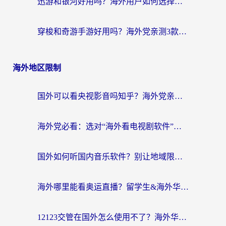
迅游和银河好用吗？海外用户如何选择回国加速器实现无缝访问国内资源
穿梭和奇游手游好用吗？海外党亲测3款回国加速器，附蜜蜂加速器七天试用攻略
海外地区限制
国外可以看央视影音吗知乎？海外党亲测有效的回国加速方案
海外党必看：选对“海外看电视剧软件”，再也不用愁国内剧刷不了
国外如何听国内音乐软件？别让地域限制，断了你的中文歌单
海外哪里能看奥运直播？留学生&海外华人必看的体育赛事观赛终极指南
12123交管在国外怎么使用不了？海外华人必看的无缝访问国内资源指南