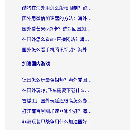
酷狗在海外用怎么版权限制？留学生亲测：3步解决听国内音乐难题
国外用微信加速器的方法：海外党无缝连接国内生活的实用指南
国外看芒果tv总卡？选对回国加速器，轻松追《浪姐》不费劲
在国外怎么看nba直播网站？海外党专属体育观赛指南，告别地区限制！
国外怎么看手机腾讯视频？海外党亲测有效的追剧加速器选择指南
加速国内游戏
德国怎么玩最强祖师？海外党国服游戏加速器选择全攻略（附宝可梦Online实测）
在国外玩QQ飞车需要下载什么加速器呢？海外党亲测有效的国服游戏加速指南
雪糕工厂国外玩延迟很高怎么办？海外玩家国服游戏加速终极攻略（附实测推荐）
打江南百景图加速器哪个好？海外党踩坑N次后，终于找到不卡的秘诀
非洲玩装甲战争用什么加速器好？海外党亲测有效的国服游戏加速方案