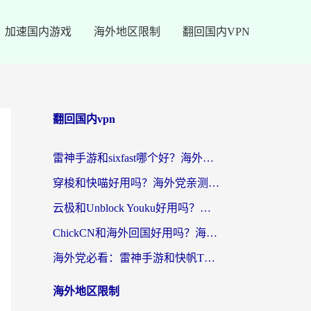
加速国内游戏
海外地区限制
翻回国内VPN
翻回国内vpn
雷神手游和sixfast哪个好？海外党亲测3款回国加速器，教你选对不踩坑
穿梭和快喵好用吗？海外党亲测：小众加速器对比+番茄加速器深度体验
云极和Unblock Youku好用吗？海外党亲测+2026回国加速器避坑指南
ChickCN和海外回国好用吗？海外党2026亲测：从手游到影音，选对加速器的3个关键
海外党必看：雷神手游和快帆TV版好用吗？3步选对回国加速器不踩坑
海外地区限制