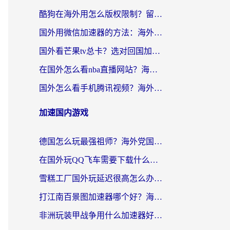
酷狗在海外用怎么版权限制？留学生亲测：3步解决听国内音乐难题
国外用微信加速器的方法：海外党无缝连接国内生活的实用指南
国外看芒果tv总卡？选对回国加速器，轻松追《浪姐》不费劲
在国外怎么看nba直播网站？海外党专属体育观赛指南，告别地区限制！
国外怎么看手机腾讯视频？海外党亲测有效的追剧加速器选择指南
加速国内游戏
德国怎么玩最强祖师？海外党国服游戏加速器选择全攻略（附宝可梦Online实测）
在国外玩QQ飞车需要下载什么加速器呢？海外党亲测有效的国服游戏加速指南
雪糕工厂国外玩延迟很高怎么办？海外玩家国服游戏加速终极攻略（附实测推荐）
打江南百景图加速器哪个好？海外党踩坑N次后，终于找到不卡的秘诀
非洲玩装甲战争用什么加速器好？海外党亲测有效的国服游戏加速方案