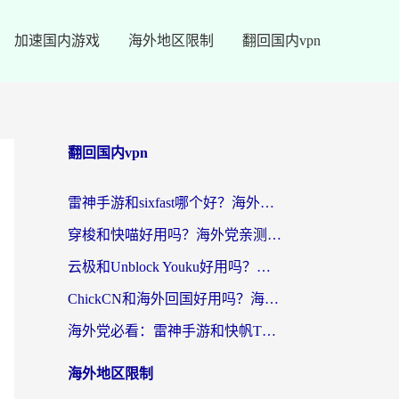
加速国内游戏
海外地区限制
翻回国内vpn
翻回国内vpn
雷神手游和sixfast哪个好？海外党亲测3款回国加速器，教你选对不踩坑
穿梭和快喵好用吗？海外党亲测：小众加速器对比+番茄加速器深度体验
云极和Unblock Youku好用吗？海外党亲测+2026回国加速器避坑指南
ChickCN和海外回国好用吗？海外党2026亲测：从手游到影音，选对加速器的3个关键
海外党必看：雷神手游和快帆TV版好用吗？3步选对回国加速器不踩坑
海外地区限制