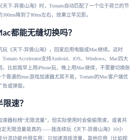
下-异兽山海》时，Tomato自动匹配了一个位于荷兰的节
00ms降到了80ms左右，效果立竿见影。
ac都能无缝切换吗？
玩《天下-异兽山海》，回家后用电脑或Mac继续。这时
ccelerator支持Android、iOS、Windows、Mac四大
比如我早上用iPhone玩，晚上用Mac继续，不需要切换账
靠谱的mac游戏加速器尤其不易，Tomato的Mac客户端优
广告或弹窗。
半限速？
速器标榜“无限流量”，但实际使用时会偷偷限速，或者共
ator的稳定无限流量是真的——我连续玩《天下-异兽山海》10小
能分流功能也很实用：只加速游戏流量，其他应用（比如视