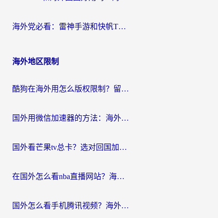
海外党必看：雷神手游和快帆TV版好用吗？3步选对回国加速器不踩坑
海外地区限制
酷狗在海外用怎么版权限制？留学生亲测：3步解决听国内音乐难题
国外用微信加速器的方法：海外党无缝连接国内生活的实用指南
国外看芒果tv总卡？选对回国加速器，轻松追《浪姐》不费劲
在国外怎么看nba直播网站？海外党专属体育观赛指南，告别地区限制！
国外怎么看手机腾讯视频？海外党亲测有效的追剧加速器选择指南