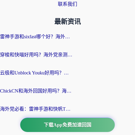
联系我们
最新资讯
雷神手游和sixfast哪个好？海外党亲测3款回国加速器，教你选对不踩坑
穿梭和快喵好用吗？海外党亲测：小众加速器对比+番茄加速器深度体验
云极和Unblock Youku好用吗？海外党亲测+2026回国加速器避坑指南
ChickCN和海外回国好用吗？海外党2026亲测：从手游到影音，选对加速器的3个关键
海外党必看：雷神手游和快帆TV版好用吗？3步选对回国加速器不踩坑
下载App免费加速回国