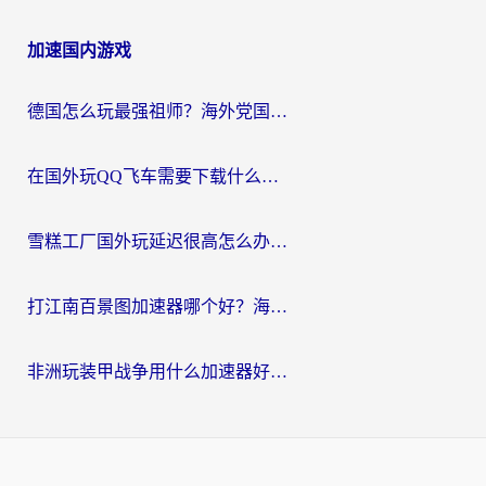
加速国内游戏
德国怎么玩最强祖师？海外党国服游戏加速器选择全攻略（附宝可梦Online实测）
在国外玩QQ飞车需要下载什么加速器呢？海外党亲测有效的国服游戏加速指南
雪糕工厂国外玩延迟很高怎么办？海外玩家国服游戏加速终极攻略（附实测推荐）
打江南百景图加速器哪个好？海外党踩坑N次后，终于找到不卡的秘诀
非洲玩装甲战争用什么加速器好？海外党亲测有效的国服游戏加速方案