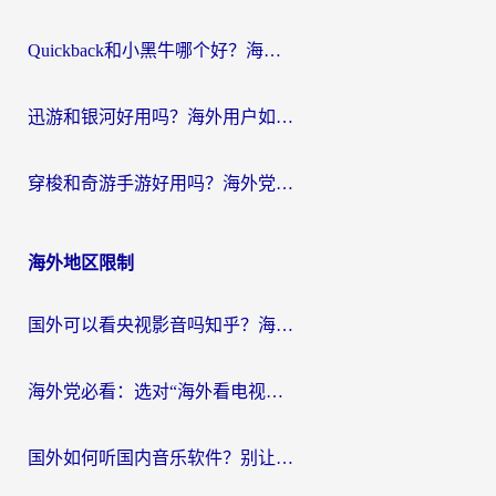
Quickback和小黑牛哪个好？海外党亲测指南，选对回国加速器秒回国内
迅游和银河好用吗？海外用户如何选择回国加速器实现无缝访问国内资源
穿梭和奇游手游好用吗？海外党亲测3款回国加速器，附蜜蜂加速器七天试用攻略
海外地区限制
国外可以看央视影音吗知乎？海外党亲测有效的回国加速方案
海外党必看：选对“海外看电视剧软件”，再也不用愁国内剧刷不了
国外如何听国内音乐软件？别让地域限制，断了你的中文歌单