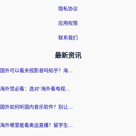
隐私协议
应用权限
联系我们
最新资讯
国外可以看央视影音吗知乎？海外党亲测有效的回国加速方案
海外党必看：选对“海外看电视剧软件”，再也不用愁国内剧刷不了
国外如何听国内音乐软件？别让地域限制，断了你的中文歌单
海外哪里能看奥运直播？留学生&海外华人必看的体育赛事观赛终极指南