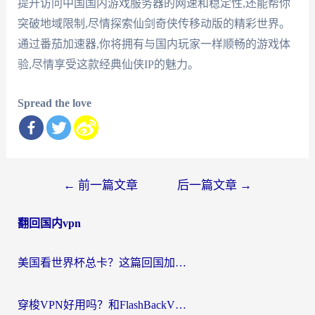
提升访问中国国内游戏服务器的网速和稳定性,还能帮你
突破地域限制,尽情探索仙剑奇侠传移动版的精彩世界。
通过番茄加速器,你将拥有与国内玩家一样顺畅的游戏体
验,尽情享受这款经典仙侠IP的魅力。
Spread the love
文
←
前一篇文章
后一篇文章
→
章
翻回国内vpn
导
航
美国看世界杯总卡？这篇回国加速器指南帮你无缝刷国内资源（附苹果手机VPN设置步骤）
穿梭VPN好用吗？和FlashBackVPN对比哪个回国效果更好？