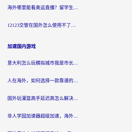
海外哪里能看奥运直播？留学生&海外华人必看的体育赛事观赛终极指南
12123交管在国外怎么使用不了？海外华人必看的无缝访问国内资源指南
加速国内游戏
意大利怎么玩模拟城市我是市长？海外党国服游戏加速终极攻略（附三国3量子特攻解决办法）
人在海外，如何选择一款靠谱的玩剑灵2加速器？
国外玩灌篮高手延迟高怎么解决？海外玩家国服游戏加速终极指南
非人学园加速器超级加速，海外玩家重返国服的通行证