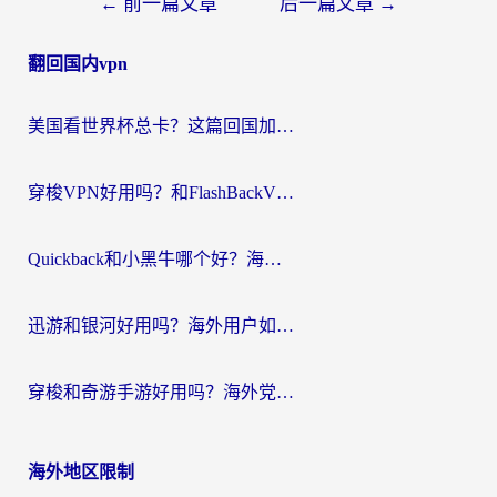
文
←
前一篇文章
后一篇文章
→
章
翻回国内vpn
导
航
美国看世界杯总卡？这篇回国加速器指南帮你无缝刷国内资源（附苹果手机VPN设置步骤）
穿梭VPN好用吗？和FlashBackVPN对比哪个回国效果更好？
Quickback和小黑牛哪个好？海外党亲测指南，选对回国加速器秒回国内
迅游和银河好用吗？海外用户如何选择回国加速器实现无缝访问国内资源
穿梭和奇游手游好用吗？海外党亲测3款回国加速器，附蜜蜂加速器七天试用攻略
海外地区限制