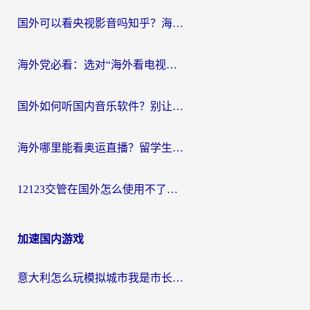
国外可以看央视影音吗知乎？海外党亲测有效的回国加速方案
海外党必看：选对“海外看电视剧软件”，再也不用愁国内剧刷不了
国外如何听国内音乐软件？别让地域限制，断了你的中文歌单
海外哪里能看奥运直播？留学生&海外华人必看的体育赛事观赛终极指南
12123交管在国外怎么使用不了？海外华人必看的无缝访问国内资源指南
加速国内游戏
意大利怎么玩模拟城市我是市长？海外党国服游戏加速终极攻略（附三国3量子特攻解决办法）