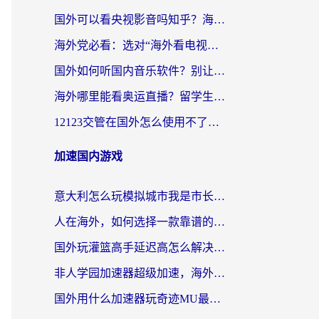
国外可以看央视影音吗知乎？海外党亲测有效的回国加速方案
海外党必看：选对“海外看电视剧软件”，再也不用愁国内剧刷不了
国外如何听国内音乐软件？别让地域限制，断了你的中文歌单
海外哪里能看奥运直播？留学生&海外华人必看的体育赛事观赛终极指南
12123交管在国外怎么使用不了？海外华人必看的无缝访问国内资源指南
加速国内游戏
意大利怎么玩模拟城市我是市长？海外党国服游戏加速终极攻略（附三国3量子特攻解决办法）
人在海外，如何选择一款靠谱的玩剑灵2加速器？
国外玩灌篮高手延迟高怎么解决？海外玩家国服游戏加速终极指南
非人学园加速器超级加速，海外玩家重返国服的通行证
国外用什么加速器玩奇迹MU最好？2026海外玩家国服游戏加速全攻略