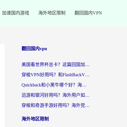
加速国内游戏
海外地区限制
翻回国内VPN
翻回国内vpn
美国看世界杯总卡？这篇回国加速器指南帮你无缝刷国内资源（附苹果手机VPN设置步骤）
穿梭VPN好用吗？和FlashBackVPN对比哪个回国效果更好？
Quickback和小黑牛哪个好？海外党亲测指南，选对回国加速器秒回国内
迅游和银河好用吗？海外用户如何选择回国加速器实现无缝访问国内资源
穿梭和奇游手游好用吗？海外党亲测3款回国加速器，附蜜蜂加速器七天试用攻略
海外地区限制