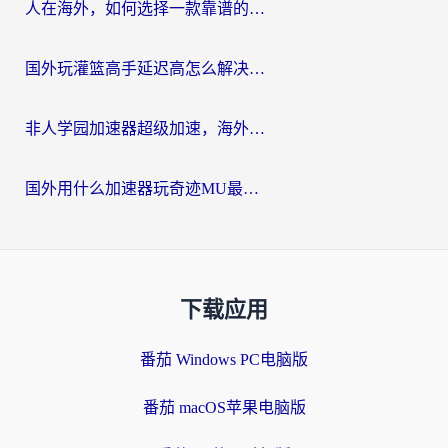
人在海外，如何选择一款靠谱的玩剑灵2加速器？
国外玩灌篮高手延迟高怎么解决？海外玩家国服游戏加速终极指南
非人学园加速器超级加速，海外玩家重返国服的通行证
国外用什么加速器玩奇迹MU最好？2026海外玩家国服游戏加速全攻略
下载应用
番茄 Windows PC电脑版
番茄 macOS苹果电脑版