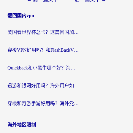
章
翻回国内vpn
导
航
美国看世界杯总卡？这篇回国加速器指南帮你无缝刷国内资源（附苹果手机VPN设置步骤）
穿梭VPN好用吗？和FlashBackVPN对比哪个回国效果更好？
Quickback和小黑牛哪个好？海外党亲测指南，选对回国加速器秒回国内
迅游和银河好用吗？海外用户如何选择回国加速器实现无缝访问国内资源
穿梭和奇游手游好用吗？海外党亲测3款回国加速器，附蜜蜂加速器七天试用攻略
海外地区限制