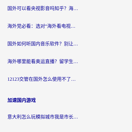
国外可以看央视影音吗知乎？海外党亲测有效的回国加速方案
海外党必看：选对“海外看电视剧软件”，再也不用愁国内剧刷不了
国外如何听国内音乐软件？别让地域限制，断了你的中文歌单
海外哪里能看奥运直播？留学生&海外华人必看的体育赛事观赛终极指南
12123交管在国外怎么使用不了？海外华人必看的无缝访问国内资源指南
加速国内游戏
意大利怎么玩模拟城市我是市长？海外党国服游戏加速终极攻略（附三国3量子特攻解决办法）