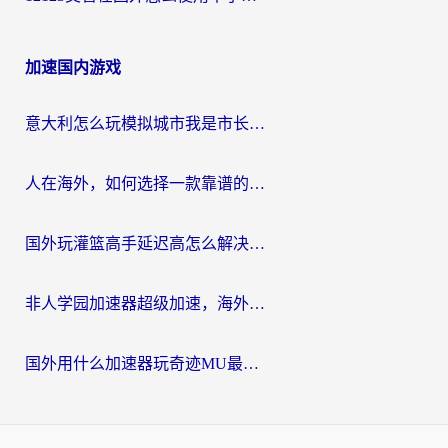
加速国内游戏
意大利怎么玩模拟城市我是市长？海外党国服游戏加速终极攻略（附三国3量子特攻解决办法）
人在海外，如何选择一款靠谱的玩剑灵2加速器？
国外玩灌篮高手延迟高怎么解决？海外玩家国服游戏加速终极指南
非人学园加速器超级加速，海外玩家重返国服的通行证
国外用什么加速器玩奇迹MU最好？2026海外玩家国服游戏加速全攻略