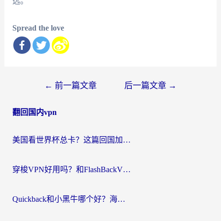
选。
Spread the love
文
←
前一篇文章
后一篇文章
→
章
翻回国内vpn
导
航
美国看世界杯总卡？这篇回国加速器指南帮你无缝刷国内资源（附苹果手机VPN设置步骤）
穿梭VPN好用吗？和FlashBackVPN对比哪个回国效果更好？
Quickback和小黑牛哪个好？海外党亲测指南，选对回国加速器秒回国内