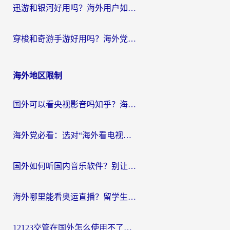
迅游和银河好用吗？海外用户如何选择回国加速器实现无缝访问国内资源
穿梭和奇游手游好用吗？海外党亲测3款回国加速器，附蜜蜂加速器七天试用攻略
海外地区限制
国外可以看央视影音吗知乎？海外党亲测有效的回国加速方案
海外党必看：选对“海外看电视剧软件”，再也不用愁国内剧刷不了
国外如何听国内音乐软件？别让地域限制，断了你的中文歌单
海外哪里能看奥运直播？留学生&海外华人必看的体育赛事观赛终极指南
12123交管在国外怎么使用不了？海外华人必看的无缝访问国内资源指南