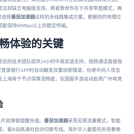
面简洁却缺乏电脑版支持。两者致命伤在于共享带宽模式，晚
是选择
番茄加速器
这样的多线路集成方案，根据你的地理位
保持60Mbps以上的稳定传输。
畅体验的关键
背后的技术团队提供24小时中英双语支持，视频通话直接指
每次登录银行APP时自动触发双重加密隧道，杜绝中间人攻击
走上海骨干节点保障流畅度，玩国服手游自动启用广州电竞
验
录片就弹窗提醒充值。
番茄加速器
采用无限流量模式，智能
道，看B站高清时自动切换专线。海外华人最爱的央视春晚