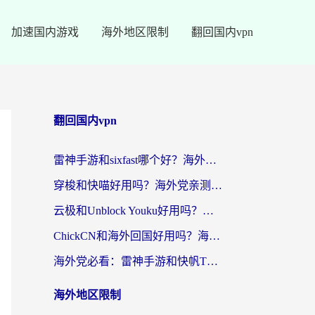
加速国内游戏
海外地区限制
翻回国内vpn
翻回国内vpn
雷神手游和sixfast哪个好？海外党亲测3款回国加速器，教你选对不踩坑
穿梭和快喵好用吗？海外党亲测：小众加速器对比+番茄加速器深度体验
云极和Unblock Youku好用吗？海外党亲测+2026回国加速器避坑指南
ChickCN和海外回国好用吗？海外党2026亲测：从手游到影音，选对加速器的3个关键
海外党必看：雷神手游和快帆TV版好用吗？3步选对回国加速器不踩坑
海外地区限制