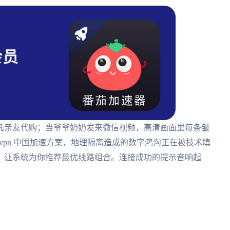
托亲友代购；当爷爷奶奶发来微信视频，高清画面里每条皱
l vpn 中国加速方案，地理隔离造成的数字鸿沟正在被技术填
，让系统为你推荐最优线路组合。连接成功的提示音响起