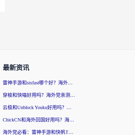
最新资讯
雷神手游和sixfast哪个好？海外党亲测3款回国加速器，教你选对不踩坑
穿梭和快喵好用吗？海外党亲测：小众加速器对比+番茄加速器深度体验
云极和Unblock Youku好用吗？海外党亲测+2026回国加速器避坑指南
ChickCN和海外回国好用吗？海外党2026亲测：从手游到影音，选对加速器的3个关键
海外党必看：雷神手游和快帆TV版好用吗？3步选对回国加速器不踩坑