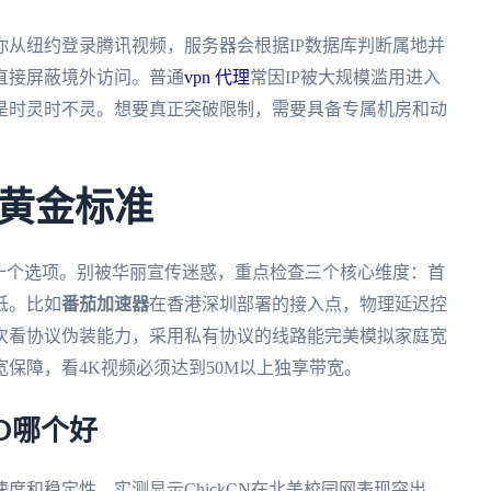
从纽约登录腾讯视频，服务器会根据IP数据库判断属地并
直接屏蔽境外访问。普通
vpn 代理
常因IP被大规模滥用进入
是时灵时不灵。想要真正突破限制，需要具备专属机房和动
黄金标准
十个选项。别被华丽宣传迷惑，重点检查三个核心维度：首
低。比如
番茄加速器
在香港深圳部署的接入点，物理延迟控
其次看协议伪装能力，采用私有协议的线路能完美模拟家庭宽
保障，看4K视频必须达到50M以上独享带宽。
GO哪个好
度和稳定性。实测显示ChickCN在北美校园网表现突出，