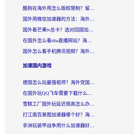
酷狗在海外用怎么版权限制？留学生亲测：3步解决听国内音乐难题
国外用微信加速器的方法：海外党无缝连接国内生活的实用指南
国外看芒果tv总卡？选对回国加速器，轻松追《浪姐》不费劲
在国外怎么看nba直播网站？海外党专属体育观赛指南，告别地区限制！
国外怎么看手机腾讯视频？海外党亲测有效的追剧加速器选择指南
加速国内游戏
德国怎么玩最强祖师？海外党国服游戏加速器选择全攻略（附宝可梦Online实测）
在国外玩QQ飞车需要下载什么加速器呢？海外党亲测有效的国服游戏加速指南
雪糕工厂国外玩延迟很高怎么办？海外玩家国服游戏加速终极攻略（附实测推荐）
打江南百景图加速器哪个好？海外党踩坑N次后，终于找到不卡的秘诀
非洲玩装甲战争用什么加速器好？海外党亲测有效的国服游戏加速方案