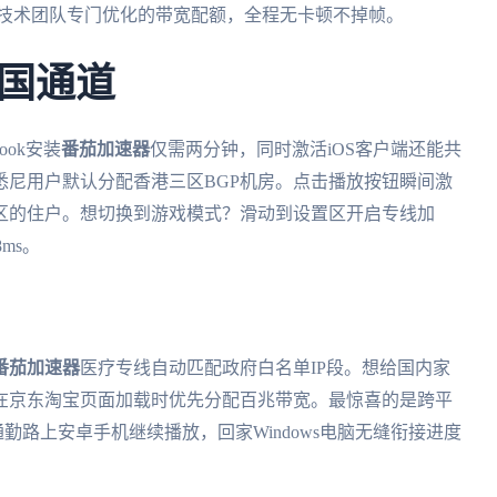
耗技术团队专门优化的带宽配额，全程无卡顿不掉帧。
国通道
ok安装
番茄加速器
仅需两分钟，同时激活iOS客户端还能共
悉尼用户默认分配香港三区BGP机房。点击播放按钮瞬间激
区的住户。想切换到游戏模式？滑动到设置区开启专线加
ms。
番茄加速器
医疗专线自动匹配政府白名单IP段。想给国内家
在京东淘宝页面加载时优先分配百兆带宽。最惊喜的是跨平
通勤路上安卓手机继续播放，回家Windows电脑无缝衔接进度